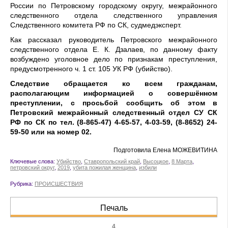
России по Петровскому городскому округу, межрайонного
следственного отдела следственного управления
Следственного комитета РФ по СК, судмедэксперт.
Как рассказал руководитель Петровского межрайонного
следственного отдела Е. К. Дзалаев, по данному факту
возбуждено уголовное дело по признакам преступления,
предусмотренного ч. 1 ст. 105 УК РФ (убийство).
Следствие обращается ко всем гражданам,
располагающим информацией о совершённом
преступлении, с просьбой сообщить об этом в
Петровский межрайонный следственный отдел СУ СК
РФ по СК по тел. (8-865-47) 4-65-57, 4-03-59, (8-8652) 24-
59-50 или на номер 02.
Подготовила Елена МОЖЕВИТИНА
Ключевые слова:
Убийство
,
Ставропольский край
,
Высоцкое
,
8 Марта
,
петровский округ
,
2019
,
убита пожилая женщина
,
избили
Рубрика:
ПРОИСШЕСТВИЯ
Печаль
4