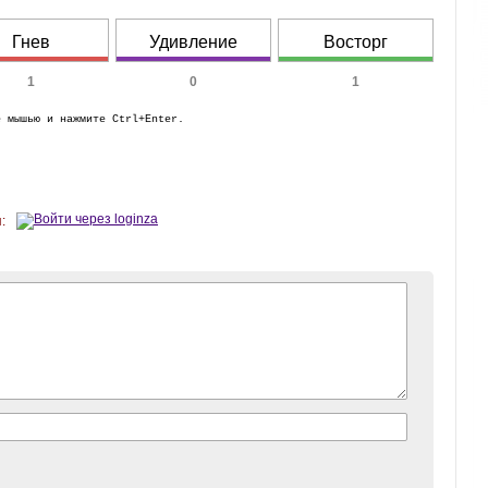
Гнев
Удивление
Восторг
1
0
1
е мышью и нажмите Ctrl+Enter.
: