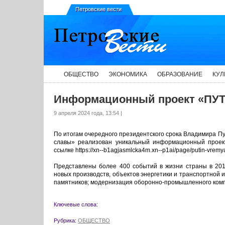
Петровские вести
ОБЩЕСТВО
ЭКОНОМИКА
ОБРАЗОВАНИЕ
КУЛ
Информационный проект «ПУ
9 апреля 2024 года, 13:54 |
По итогам очередного президентского срока Владимира П
славы» реализован уникальный информационный прое
ссылке https://xn--b1agjasmlcka4m.xn--p1ai/page/putin-vremya
Представлены более 400 событий в жизни страны в 2012
новых производств, объектов энергетики и транспортной 
памятников; модернизация оборонно-промышленного комп
Ключевые слова:
Рубрика:
ОБЩЕСТВО