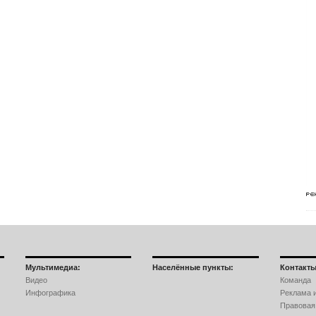
Мультимедиа:
Населённые пункты:
Контакты
Видео
Команда
Инфографика
Реклама и
Правовая