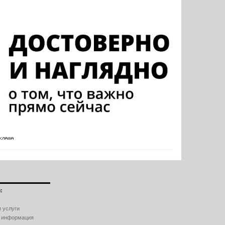
:
 услуги
 информация