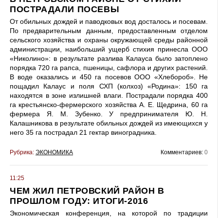
ПОСТРАДАЛИ ПОСЕВЫ
От обильных дождей и паводковых вод досталось и посевам.
По предварительным данным, предоставленным отделом
сельского хозяйства и охраны окружающей среды районной
администрации, наибольший ущерб стихия принесла ООО
«Николино»: в результате разлива Калауса было затоплено
порядка 720 га рапса, пшеницы, сафлора и других растений.
В воде оказались и 450 га посевов ООО «Хлебороб». Не
пощадил Калаус и поля СХП (колхоз) «Родина»: 150 га
находятся в зоне излишней влаги. Пострадали порядка 400
га крестьянско-фермерского хозяйства А. Е. Щедрина, 60 га
фермера Я. М. Зубенко. У предпринимателя Ю. Н.
Калашникова в результате обильных дождей из имеющихся у
него 35 га пострадал 21 гектар виноградника.
Рубрика:
ЭКОНОМИКА
Комментариев:
0
11:25
ЧЕМ ЖИЛ ПЕТРОВСКИЙ РАЙОН В
ПРОШЛОМ ГОДУ: ИТОГИ-2016
Экономическая конференция, на которой по традиции