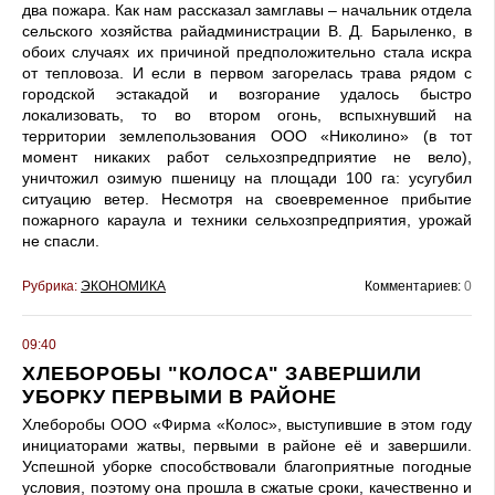
два пожара. Как нам рассказал замглавы – начальник отдела
сельского хозяйства райадминистрации В. Д. Барыленко, в
обоих случаях их причиной предположительно стала искра
от тепловоза. И если в первом загорелась трава рядом с
городской эстакадой и возгорание удалось быстро
локализовать, то во втором огонь, вспыхнувший на
территории землепользования ООО «Николино» (в тот
момент никаких работ сельхозпредприятие не вело),
уничтожил озимую пшеницу на площади 100 га: усугубил
ситуацию ветер. Несмотря на своевременное прибытие
пожарного караула и техники сельхозпредприятия, урожай
не спасли.
Рубрика:
ЭКОНОМИКА
Комментариев:
0
09:40
ХЛЕБОРОБЫ "КОЛОСА" ЗАВЕРШИЛИ
УБОРКУ ПЕРВЫМИ В РАЙОНЕ
Хлеборобы ООО «Фирма «Колос», выступившие в этом году
инициаторами жатвы, первыми в районе её и завершили.
Успешной уборке способствовали благоприятные погодные
условия, поэтому она прошла в сжатые сроки, качественно и