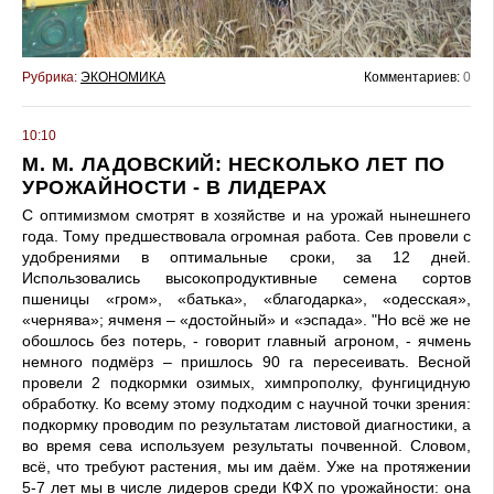
Рубрика:
ЭКОНОМИКА
Комментариев:
0
10:10
М. М. ЛАДОВСКИЙ: НЕСКОЛЬКО ЛЕТ ПО
УРОЖАЙНОСТИ - В ЛИДЕРАХ
С оптимизмом смотрят в хозяйстве и на урожай нынешнего
года. Тому предшествовала огромная работа. Сев провели с
удобрениями в оптимальные сроки, за 12 дней.
Использовались высокопродуктивные семена сортов
пшеницы «гром», «батька», «благодарка», «одесская»,
«чернява»; ячменя – «достойный» и «эспада». "Но всё же не
обошлось без потерь, - говорит главный агроном, - ячмень
немного подмёрз – пришлось 90 га пересеивать. Весной
провели 2 подкормки озимых, химпрополку, фунгицидную
обработку. Ко всему этому подходим с научной точки зрения:
подкормку проводим по результатам листовой диагностики, а
во время сева используем результаты почвенной. Словом,
всё, что требуют растения, мы им даём. Уже на протяжении
5-7 лет мы в числе лидеров среди КФХ по урожайности: она