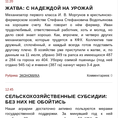
11:20
ЖАТВА: С НАДЕЖДОЙ НА УРОЖАЙ
Механизатор первого класса И. В. Моргунов в крестьянско-
фермерском хозяйстве Стефана Стефановича Водопьянова
на хорошем счету. Как говорит о нём фермер, Иван
трудолюбивый, ответственный работник, хоть и молод, но
дело своё знает хорошо. Как, впрочем, и четверо других
механизаторов, которые трудятся в КФХ. Коллектив там
дружный, сплочённый, и каждый всегда готов подставить
другому плечо. В хозяйстве уже приступили к жатве, и, по
данным на 11 июля, убрано 349 га рапса из имеющихся 487
и 284 га гороха из 404. Уборку озимой пшеницы (под неё
отдано 945 га) и ячменя (387 га) начнут через 3-4 дня.
Рубрика:
ЭКОНОМИКА
Комментариев:
0
12:45
СЕЛЬСКОХОЗЯЙСТВЕННЫЕ СУБСИДИИ:
БЕЗ НИХ НЕ ОБОЙТИСЬ
Наши аграрии достаточно активно пользуются мерами
государственной поддержки. За минувший год к ней