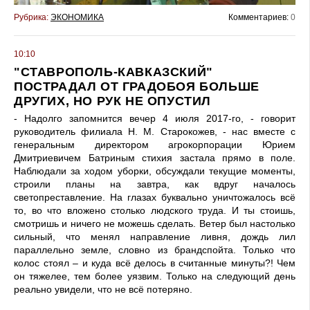
Рубрика:
ЭКОНОМИКА
Комментариев:
0
10:10
"СТАВРОПОЛЬ-КАВКАЗСКИЙ"
ПОСТРАДАЛ ОТ ГРАДОБОЯ БОЛЬШЕ
ДРУГИХ, НО РУК НЕ ОПУСТИЛ
- Надолго запомнится вечер 4 июля 2017-го, - говорит
руководитель филиала Н. М. Старокожев, - нас вместе с
генеральным директором агрокорпорации Юрием
Дмитриевичем Батриным стихия застала прямо в поле.
Наблюдали за ходом уборки, обсуждали текущие моменты,
строили планы на завтра, как вдруг началось
светопреставление. На глазах буквально уничтожалось всё
то, во что вложено столько людского труда. И ты стоишь,
смотришь и ничего не можешь сделать. Ветер был настолько
сильный, что менял направление ливня, дождь лил
параллельно земле, словно из брандспойта. Только что
колос стоял – и куда всё делось в считанные минуты?! Чем
он тяжелее, тем более уязвим. Только на следующий день
реально увидели, что не всё потеряно.