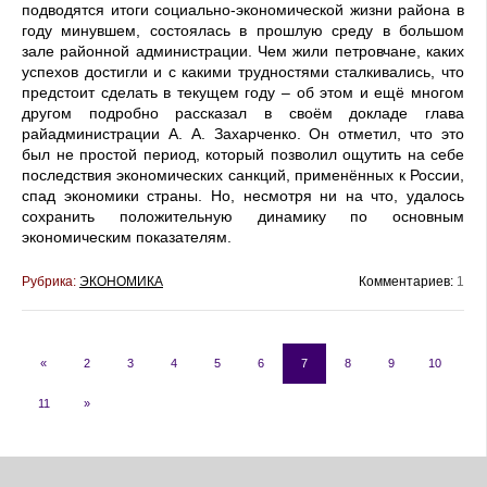
подводятся итоги социально-экономической жизни района в
году минувшем, состоялась в прошлую среду в большом
зале районной администрации. Чем жили петровчане, каких
успехов достигли и с какими трудностями сталкивались, что
предстоит сделать в текущем году – об этом и ещё многом
другом подробно рассказал в своём докладе глава
райадминистрации А. А. Захарченко. Он отметил, что это
был не простой период, который позволил ощутить на себе
последствия экономических санкций, применённых к России,
спад экономики страны. Но, несмотря ни на что, удалось
сохранить положительную динамику по основным
экономическим показателям.
Рубрика:
ЭКОНОМИКА
Комментариев:
1
«
2
3
4
5
6
7
8
9
10
11
»