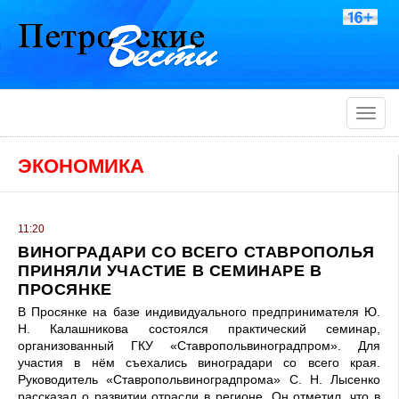
Toggle
naviga
ЭКОНОМИКА
11:20
ВИНОГРАДАРИ СО ВСЕГО СТАВРОПОЛЬЯ
ПРИНЯЛИ УЧАСТИЕ В СЕМИНАРЕ В
ПРОСЯНКЕ
В Просянке на базе индивидуального предпринимателя Ю.
Н. Калашникова состоялся практический семинар,
организованный ГКУ «Ставропольвиноградпром». Для
участия в нём съехались виноградари со всего края.
Руководитель «Ставропольвиноградпрома» С. Н. Лысенко
рассказал о развитии отрасли в регионе. Он отметил, что в