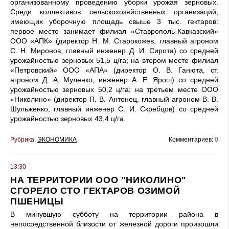
организованному проведению уборки урожая зерновых.
Среди коллективов сельскохозяйственных организаций,
имеющих уборочную площадь свыше 3 тыс. гектаров:
первое место занимает филиал «Ставрополь-Кавказский»
ООО «АПК» (директор Н. М. Старокожев, главный агроном
С. Н. Миронов, главный инженер Д. И. Сирота) со средней
урожайностью зерновых 51,5 ц/га; на втором месте филиал
«Петровский» ООО «АПА» (директор О. В. Ганюта, ст.
агроном Д. А. Муленко, инженер А. Е. Ярош) со средней
урожайностью зерновых 50,2 ц/га; на третьем месте ООО
«Николино» (директор П. В. Антонец, главный агроном В. В.
Шульженко, главный инженер С. И. Скребцов) со средней
урожайностью зерновых 43,4 ц/га.
Рубрика:
ЭКОНОМИКА
Комментариев:
0
13:30
НА ТЕРРИТОРИИ ООО "НИКОЛИНО"
СГОРЕЛО СТО ГЕКТАРОВ ОЗИМОЙ
ПШЕНИЦЫ
В минувшую субботу на территории района в
непосредственной близости от железной дороги произошли