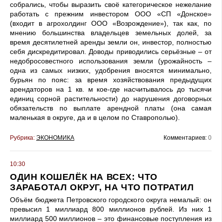
собрались, чтобы выразить своё категорическое нежелание
работать с прежним инвестором ООО «СП «Донское»
(входит в агрохолдинг ООО «Возрождение»), так как, по
мнению большинства владельцев земельных долей, за
время десятилетней аренды земли он, инвестор, полностью
себя дискредитировал. Доводы приводились серьёзные – от
недобросовестного использования земли (урожайность –
одна из самых низких, удобрения вносятся минимально,
бурьян по пояс: за время хозяйствования предыдущих
арендаторов на 1 кв. м кое-где насчитывалось до тысячи
единиц сорной растительности) до нарушения договорных
обязательств по выплате арендной платы (она самая
маленькая в округе, да и в целом по Ставрополью).
Рубрика:
ЭКОНОМИКА
Комментариев:
0
10:30
ОДИН КОШЕЛЁК НА ВСЕХ: ЧТО
ЗАРАБОТАЛ ОКРУГ, НА ЧТО ПОТРАТИЛ
Объём бюджета Петровского городского округа немалый: он
превысил 1 миллиард 800 миллионов рублей. Из них 1
миллиард 500 миллионов – это финансовые поступления из