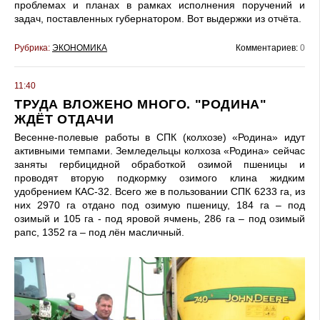
проблемах и планах в рамках исполнения поручений и
задач, поставленных губернатором. Вот выдержки из отчёта.
Рубрика:
ЭКОНОМИКА
Комментариев:
0
11:40
ТРУДА ВЛОЖЕНО МНОГО. "РОДИНА"
ЖДЁТ ОТДАЧИ
Весенне-полевые работы в СПК (колхозе) «Родина» идут
активными темпами. Земледельцы колхоза «Родина» сейчас
заняты гербицидной обработкой озимой пшеницы и
проводят вторую подкормку озимого клина жидким
удобрением КАС-32. Всего же в пользовании СПК 6233 га, из
них 2970 га отдано под озимую пшеницу, 184 га – под
озимый и 105 га - под яровой ячмень, 286 га – под озимый
рапс, 1352 га – под лён масличный.