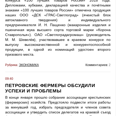
конкурса «100 лучших товаров России» 2018 года.
Дипломами, кубками, декларацией качества и почётными
знаками «100 лучших товаров России» отмечена продукция
наших ООО «ДСК «ГРАС-Светлоград» (ячеистый блок
автоклавного твердения) и индивидуального
предпринимателя И. Н. Пащенко (макаронные изделия и
пшеничная мука высшего сорта торговой марки «Корона
Ставрополья»). ОАО «Светлоградагромаш» (руководитель
М. М. Шевелёв), участвовавшее в краевом конкурсе по
выпуску высококачественной и конкурентоспособной
продукции, в одной из номинаций удостоен второго
призового места.
Рубрика:
ЭКОНОМИКА
Комментариев:
2
09:40
ПЕТРОВСКИЕ ФЕРМЕРЫ ОБСУДИЛИ
УСПЕХИ И ПРОБЛЕМЫ
В конце января прошло собрание ассоциации крестьянских
(фермерских) хозяйств. Предстояло подвести итоги работы
за минувший год, избрать председателя и членов совета
ассоциации и утвердить список делегатов на краевой съезд