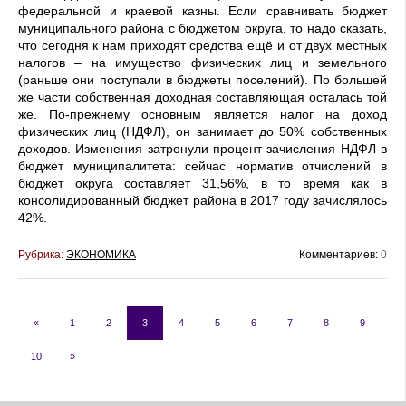
федеральной и краевой казны. Если сравнивать бюджет
муниципального района с бюджетом округа, то надо сказать,
что сегодня к нам приходят средства ещё и от двух местных
налогов – на имущество физических лиц и земельного
(раньше они поступали в бюджеты поселений). По большей
же части собственная доходная составляющая осталась той
же. По-прежнему основным является налог на доход
физических лиц (НДФЛ), он занимает до 50% собственных
доходов. Изменения затронули процент зачисления НДФЛ в
бюджет муниципалитета: сейчас норматив отчислений в
бюджет округа составляет 31,56%, в то время как в
консолидированный бюджет района в 2017 году зачислялось
42%.
Рубрика:
ЭКОНОМИКА
Комментариев:
0
«
1
2
3
4
5
6
7
8
9
10
»