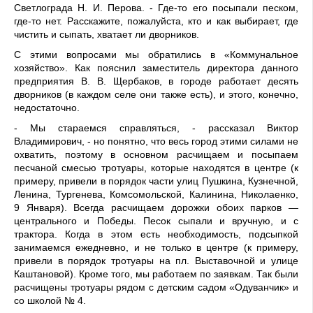
Светлограда Н. И. Пе­рова. - Где-то его посыпали песком,
где-то нет. Расска­жите, пожалуйста, кто и как выбирает, где
чистить и сы­пать, хватает ли дворников.
С этими вопросами мы обратились в «Коммуналь­ное
хозяйство». Как пояснил заместитель директора данного
предприятия В. В. Щербаков, в городе работает десять
дворников (в каждом селе они также есть), и это­го, конечно,
недостаточно.
- Мы стараемся справ­ляться, - рассказал Виктор
Владимирович, - но понят­но, что весь город этими си­лами не
охватить, поэтому в основном расчищаем и посыпаем
песчаной сме­сью тротуары, которые на­ходятся в центре (к
примеру, привели в порядок части улиц Пушкина, Кузнечной,
Ленина, Тургенева, Комсо­мольской, Калинина, Ни­колаенко,
9 Января). Всегда расчищаем дорожки обо­их парков —
центрального и Победы. Песок сыпали и вручную, и с
трактора. Когда в этом есть необходимость, подсыпкой
занимаемся еже­дневно, и не только в центре (к примеру,
привели в по­рядок тротуары на пл. Выставочной и улице
Каштано­вой). Кроме того, мы работа­ем по заявкам. Так были
рас­чищены тротуары рядом с детским садом «Одуванчик» и
со школой № 4.