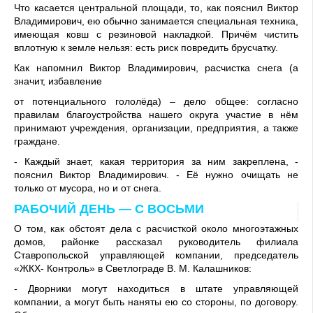
Что касается централь­ной площади, то, как пояс­нил Виктор
Владимирович, ею обычно занимается спе­циальная техника,
имеющая ковш с резиновой наклад­кой. Причём чистить
вплот­ную к земле нельзя: есть риск повредить брусчатку.
Как напомнил Виктор Владимирович, расчистка снега (а
значит, избавление
от потенциального гололё­да) – дело общее: согласно
правилам благоустройства нашего округа участие в нём
принимают учреждения, организации, предприятия, а также
граждане.
- Каждый знает, какая территория за ним закре­плена, -
пояснил Виктор Владимирович. - Её нужно очищать не
только от мусо­ра, но и от снега.
РАБОЧИЙ ДЕНЬ — С ВОСЬМИ
О том, как обстоят дела с расчисткой около мно­гоэтажных
домов, район­ке рассказал руководитель филиала
Ставропольской управляющей компа­нии, председатель
«ЖКХ- Контроль» в Светлограде В. М. Калашников:
- Дворники могут нахо­диться в штате управляю­щей
компании, а могут быть наняты ею со стороны, по договору.