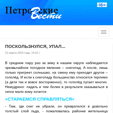
Toggle
naviga
ПОСКОЛЬЗНУЛСЯ, УПАЛ...
21 марта 2024 года, 14:01 |
В среднем пару раз за зи­му в нашем округе на­блюдается
чрезвычайное погодное явление – снего­пад. А после, лишь
толь­ко пригреет солнышко, на смену ему приходит другое –
гололёд. И ес­ли к снегопаду большин­ство относится терпимо
(а дети так и вовсе вос­торженно), то гололёд пу­гает многих.
Немудрено: падать и тем более в ре­зультате оказываться в
гипсе мало кому хочется.
«СТАРАЕМСЯ СПРАВЛЯТЬСЯ»
- Там, где снег не убрали, он превратился в довольно
толстый слой льда, - пожа­ловалась районке житель­ница