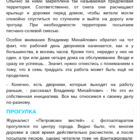
Обычно за ними закреплена так называемая придомовая
территория. Со­ответственно, от снега они расчищают
крыльцо и до­рожки перед домом, чтобы жители могли
спокойно спу­ститься по ступеням и вы­йти на дорогу или
тротуар. При необходимости терри­торию посыпаем
песчано-солевой смесью.
Особое внимание Влади­мир Михайлович обратил на тот
факт, что рабочий день дворников начинается, как и у
большинства, в восемь часов. Кроме того, нередко у них не
один, а три или даже четыре дома на обслужива­нии. Везде и
сразу не успе­ешь... Значит, нужно отне­стись с пониманием к
тому, что в семь тридцать эта ра­бота может быть ещё не
про­делана.
- Конечно, есть дворники, которые выходят на работу
раньше, - рассказал Влади­мир Михайлович. - Но это их
собственная инициатива. Все мы относимся к своему делу
по-разному.
ПРОГУЛКА
Журналист «Петровских вестей» с фотоаппаратом
прогулялся по центру города. Видно было, что мно­гие
дорожки в своё время действительно расчисти­ли, а после
посыпали пе­ском, однако читатели тоже не фантазировали: