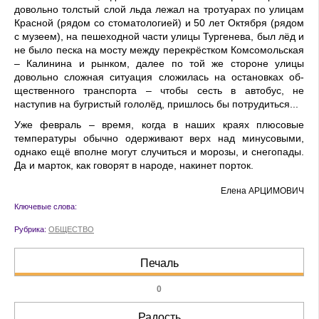
доволь­но толстый слой льда ле­жал на тротуарах по улицам
Красной (рядом со стома­тологией) и 50 лет Октября (рядом
с музеем), на пеше­ходной части улицы Тур­генева, был лёд и
не было песка на мосту между пере­крёстком Комсомольская
– Калинина и рынком, далее по той же стороне улицы
довольно сложная ситуация сложилась на остановках об­
щественного транспорта – чтобы сесть в автобус, не
наступив на бугристый го­лолёд, пришлось бы потру­диться...
Уже февраль – время, ког­да в наших краях плюсовые
температуры обычно одер­живают верх над минусо­выми,
однако ещё вполне могут случиться и морозы, и снегопады.
Да и марток, как говорят в народе, наки­нет порток.
Елена АРЦИМОВИЧ
Ключевые слова:
Рубрика:
ОБЩЕСТВО
Печаль
0
Радость