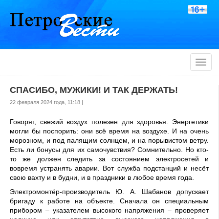
Toggle
naviga
СПАСИБО, МУЖИКИ! И ТАК ДЕРЖАТЬ!
22 февраля 2024 года, 11:18 |
Говорят, свежий воздух полезен для здоровья. Энергетики
могли бы поспорить: они всё время на воздухе. И на очень
мо­розном, и под палящим солнцем, и на порыви­стом ветру.
Есть ли бону­сы для их самочувствия? Сомнительно. Но кто-
то же должен следить за со­стоянием электросетей и
вовремя устранять ава­рии. Вот служба подстан­ций и несёт
свою вахту и в будни, и в праздники в любое время года.
Электромонтёр-произво­дитель Ю. А. Шабанов допу­скает
бригаду к работе на объекте. Сначала он специ­альным
прибором – указате­лем высокого напряжения – проверяет