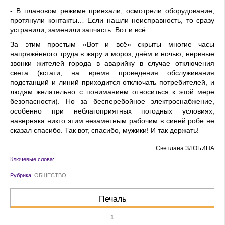
- В плановом режиме при­ехали, осмотрели оборудова­ние,
протянули контакты… Если нашли неисправность, то сразу
устранили, замени­ли запчасть. Вот и всё.
За этим простым «Вот и всё» скрыты многие часы
напряжённого труда в жару и мороз, днём и ночью, нерв­ные
звонки жителей города в аварийку в случае отключе­ния
света (кстати, на время проведения обслуживания
подстанций и линий прихо­дится отключать потреби­телей, и
людям желательно с пониманием относиться к этой мере
безопасности). Но за бесперебойное электро­снабжение,
особенно при неблагоприятных погодных условиях,
наверняка никто этим незаметным рабочим в синей робе не
сказал спаси­бо. Так вот, спасибо, мужики! И так держать!
Светлана ЗЛОБИНА
Ключевые слова:
Рубрика:
ОБЩЕСТВО
Печаль
1