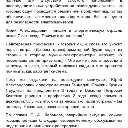
наличие или от­сутствие высокого напряже­ния в
распределительных устройствах на токоведущих частях, на
которых будут про­водится ремонт или профи­лактика, потом
обеспечивает заземление трансформатора. Всё это нужно
для безопасно­сти электромонтёров.
Юрий Александрович пришёл в энергетическую отрасль
около 7 лет назад. Почему именно сюда?
- Интересная профессия, - говорит он, и слова его уно­сит
порыв ветра. (Дверцы трансформаторной будки ходят из
стороны в сторону, мужики-электромонтёры мёрзнут, но
посмеиваются: не привыкать.) - Это же не просто провода и
железки, это свет, который получают люди, и мне нравится
пони­мать, как работает система.
Пока мы отдыхали на но­вогодних каникулах, Юрий
Александрович и электромонтёры Геннадий Юрьевич Крупин
(трудится на пред­приятии 3 года) и Василий Петрович
Киктенко (пришёл в профессию 2 года назад) посменно
дежурили. Слу­чись что, они за несколько часов устранили бы
поломку. К счастью, праздники прошли штатно.
По словам Ю. А. Шабанова, аварийных ситуаций сейчас
гораздо меньше благодаря своевременному обслужи­ванию
подстанций и линий электропередачи: