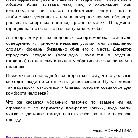
объекта была вызвана тем, что, к сожалению, они
используются не только любителями спорта, но и
любителями устраивать там в вечернее время сборища,
распивать спиртные напитки, грызть семечки. В админи­
страцию на этот счёт не раз поступали жалобы.
А теперь кому-то из подобных «спортсменов» поме­шало
освещение, и, приложив немалые усилия, они умышленно
сломали фонарь, буквально сбив его с ме­ста. Директор
городского стадиона (площадка находится в ведении
стадиона) по данному инциденту обратился с заявлением в
полицию.
Приходится в очередной раз огорчаться тому, что от­дельные
молодые люди не хотят жить цивилизованно. Ну как можно
так варварски относиться к благам, которые создаются для
комфорта человека?
Что же касается убранных лавочек, то взамен им на
ограждение по периметру прикрепят крючки, куда маль­
чишки и девчонки смогут вешать свои ранцы и верхнюю
одежду.
Елена МОЖЕВИТИНА
Ключевые слова:
#петровские_вести #периодикаставрополья #светлоград