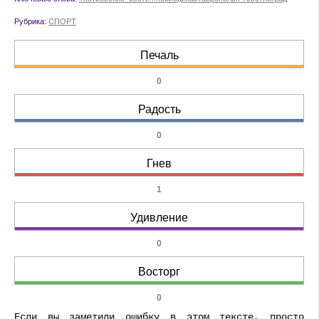
Рубрика:
СПОРТ
Печаль
0
Радость
0
Гнев
1
Удивление
0
Восторг
0
Если вы заметили ошибку в этом тексте, просто