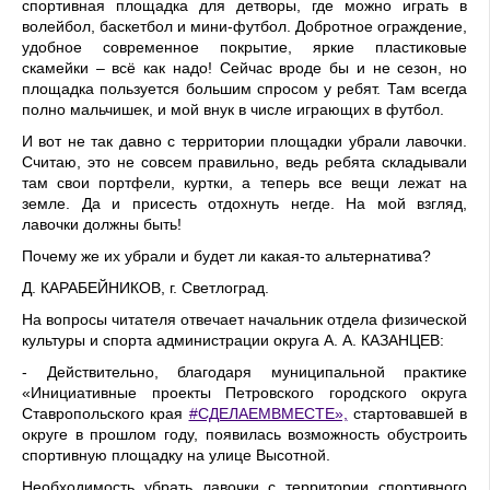
спортивная площадка для детворы, где можно играть в
волейбол, баскетбол и мини-футбол. Добротное ограждение,
удобное современное покрытие, яркие пластиковые
скамейки – всё как надо! Сейчас вроде бы и не сезон, но
площадка пользуется большим спросом у ребят. Там всегда
полно мальчишек, и мой внук в числе играющих в футбол.
И вот не так давно с территории площадки убрали лавочки.
Считаю, это не совсем правильно, ведь ребята складывали
там свои портфели, куртки, а теперь все вещи лежат на
земле. Да и присесть отдохнуть негде. На мой взгляд,
лавочки должны быть!
Почему же их убрали и будет ли какая-то альтер­натива?
Д. КАРАБЕЙНИКОВ, г. Светлоград.
На вопросы читателя отвечает начальник отдела физической
культуры и спорта администрации округа А. А. КАЗАНЦЕВ:
- Действительно, благодаря муниципальной практике
«Инициативные проекты Петровского городского округа
Ставропольского края
#СДЕЛАЕМВМЕСТЕ»,
стартовав­шей в
округе в прошлом году, появилась возможность обустроить
спортивную площадку на улице Высотной.
Необходимость убрать лавочки с территории спор­тивного