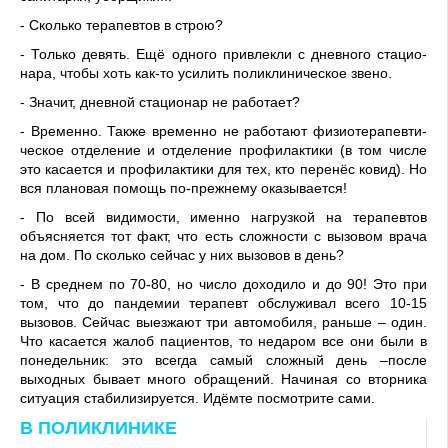
- Сколько терапевтов в строю?
- Только девять. Ещё одного привлекли с дневного стацио­
нара, чтобы хоть как-то усилить поликлиническое звено.
- Значит, дневной стационар не работает?
- Временно. Также временно не работают физиотерапевти­
ческое отделение и отделение профилактики (в том числе
это касается и профилактики для тех, кто перенёс ковид). Но
вся плановая помощь по-прежнему оказывается!
- По всей видимости, имен­но нагрузкой на терапевтов
объясняется тот факт, что есть сложности с вызовом врача
на дом. По сколько сейчас у них вызовов в день?
- В среднем по 70-80, но число доходило и до 90! Это при
том, что до пандемии терапевт об­служивал всего 10-15
вызовов. Сейчас выезжают три автомоби­ля, раньше – один.
Что касается жалоб пациентов, то недаром все они были в
понедельник: это всегда самый сложный день –после
выходных бывает много обращений. Начиная со втор­ника
ситуация стабилизируется. Идёмте посмотрите сами.
В ПОЛИКЛИНИКЕ