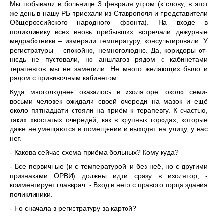
Мы побывали в больнице 3 февраля утром (к слову, в этот
же день в нашу РБ приехали из Ставрополя и представители
Общероссийского народного фронта). На входе в
поликлинику всех вновь прибывших встречали дежурные
медработники – изме­ряли температуру, консультиро­вали. У
регистратуры – спокойно, немноголюдно. Да, коридоры от­
нюдь не пустовали, но аншлагов рядом с кабинетами
терапевтов мы не заметили. Не много желаю­щих было и
рядом с прививочным кабинетом...
Куда многолюднее оказалось в изоляторе: около семи-
восьми человек ожидали своей очереди на мазок и ещё
около пятнадцати стояли на приём к терапевту. К счастью,
таких хвостатых оче­редей, как в крупных городах, которые
даже не умещаются в помещении и выходят на улицу, у нас
нет.
- Какова сейчас схема приё­ма больных? Кому куда?
- Все первичные (и с темпе­ратурой, и без неё, но с другими
признаками ОРВИ) должны идти сразу в изолятор, -
комментирует главврач. - Вход в него с правого торца здания
поликлиники.
- Но сначала в регистратуру за картой?