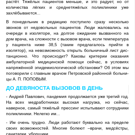
растёт. Тяжёлых пациентов меньше, и это радует, но от
количества лёгких и средне­тяжёлых поликлиники уже
захлёбываются...
В понедельник в редакцию поступило сразу несколько
звонков от недовольных па­циентов. Люди жаловались на
очереди в изоляторе, на долгое ожидание вызванного на
дом врача, на сложности с вызовом врача, если темпе­ратура
у пациента ниже 38,5 (таким предлагалось прийти в
изолятор), на невозможность открыть больничный лист дис­
танционно. Что происходит? Каковы критерии оказания
амбулаторной медицинской помощи сейчас, в условиях
напряжённой эпидемиологиче­ской обстановки? Об этом мы
поговорили с главным врачом Петровской районной больни­
цы А. П. ПОПОВЫМ.
ДО ДЕВЯНОСТА ВЫЗОВОВ В ДЕНЬ
- Андрей Павлович, панде­мия продолжается уже третий год.
На всех медработниках высокая нагрузка, но сейчас,
наверное, самый тяжёлый прессинг испытывают сотруд­ники
поликлиники. Нелегко им...
- Им очень трудно. Люди рабо­тают буквально на пределе
своих возможностей. Многие болеют –врачи, медсёстры,
санитарки, уборщики...