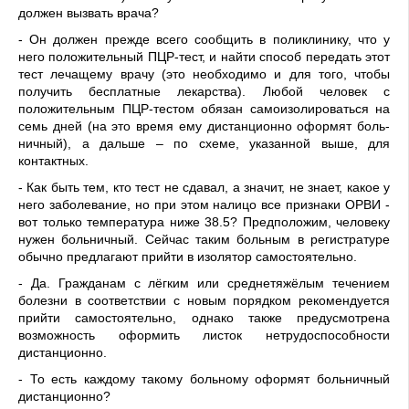
должен вызвать врача?
- Он должен прежде всего сообщить в поликлинику, что у
него положительный ПЦР-тест, и найти способ передать этот
тест лечащему врачу (это необходимо и для того, чтобы
получить бес­платные лекарства). Любой че­ловек с
положительным ПЦР-те­стом обязан самоизолироваться на
семь дней (на это время ему дистанционно оформят боль­
ничный), а дальше – по схеме, указанной выше, для
контактных.
- Как быть тем, кто тест не сдавал, а значит, не знает, какое у
него заболевание, но при этом налицо все признаки ОРВИ -
вот только температу­ра ниже 38.5? Предположим, человеку
нужен больничный. Сейчас таким больным в реги­стратуре
обычно предлагают прийти в изолятор самостоя­тельно.
- Да. Гражданам с лёгким или среднетяжёлым течением
болезни в соответствии с новым порядком рекомендуется
прийти самостоятельно, однако также предусмотрена
возможность оформить листок нетрудоспособ­ности
дистанционно.
- То есть каждому такому больному оформят больнич­ный
дистанционно?