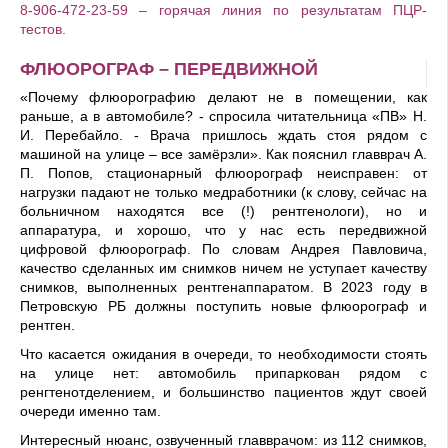
8-906-472-23-59 – горячая линия по результатам ПЦР-
тестов.
ФЛЮОРОГРАФ – ПЕРЕДВИЖНОЙ
«Почему флюорогра­фию делают не в поме­щении, как
раньше, а в автомобиле? - спросила читательница «ПВ» Н.
И. Перебайло. - Врача при­шлось ждать стоя рядом с
машиной на улице – все замёрзли». Как пояснил главврач А.
П. Попов, ста­ционарный флюорограф неисправен: от
нагрузки падают не только медработники (к слову, сейчас на
больничном находятся все (!) рентгенологи), но и
аппаратура, и хорошо, что у нас есть передвижной
цифровой флюорограф. По словам Андрея Павловича,
качество сделанных им снимков ничем не уступает качеству
снимков, выполненных рентгенаппаратом. В 2023 году в
Петровскую РБ должны поступить новые флюорограф и
рентген.
Что касается ожидания в очереди, то необходимости стоять
на улице нет: автомобиль припаркован рядом с
ренгтенотделением, и большинство пациентов ждут своей
очереди именно там.
Интересный нюанс, озвученный главврачом: из 112 снимков,