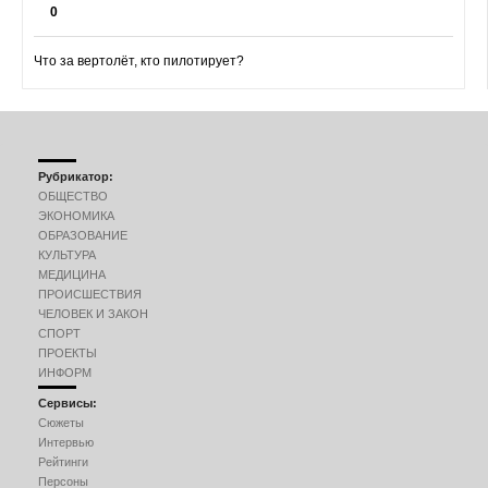
0
Что за вертолёт, кто пилотирует?
Рубрикатор:
ОБЩЕСТВО
ЭКОНОМИКА
ОБРАЗОВАНИЕ
КУЛЬТУРА
МЕДИЦИНА
ПРОИСШЕСТВИЯ
ЧЕЛОВЕК И ЗАКОН
СПОРТ
ПРОЕКТЫ
ИНФОРМ
Сервисы:
Сюжеты
Интервью
Рейтинги
Персоны