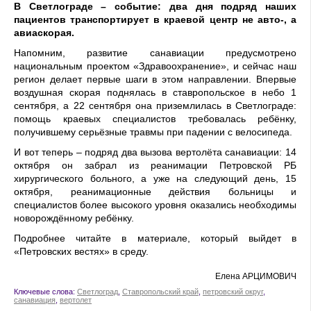
В Светлограде – событие: два дня подряд наших
пациентов транспортирует в краевой центр не авто-, а
авиаскорая.
Напомним, развитие санавиации предусмотрено
национальным проектом «Здравоохранение», и сейчас наш
регион делает первые шаги в этом направлении. Впервые
воздушная скорая поднялась в ставропольское в небо 1
сентября, а 22 сентября она приземлилась в Светлограде:
помощь краевых специалистов требовалась ребёнку,
получившему серьёзные травмы при падении с велосипеда.
И вот теперь – подряд два вызова вертолёта санавиации: 14
октября он забрал из реанимации Петровской РБ
хирургического больного, а уже на следующий день, 15
октября, реанимационные действия больницы и
специалистов более высокого уровня оказались необходимы
новорождённому ребёнку.
Подробнее читайте в материале, который выйдет в
«Петровских вестях» в среду.
Елена АРЦИМОВИЧ
Ключевые слова:
Светлоград
,
Ставропольский край
,
петровский округ
,
санавиация
,
вертолет