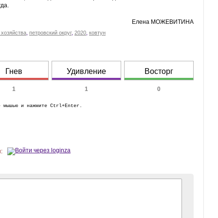
да.
Елена МОЖЕВИТИНА
 хозяйства
,
петровский округ
,
2020
,
ковтун
Гнев
Удивление
Восторг
1
1
0
е мышью и нажмите Ctrl+Enter.
: