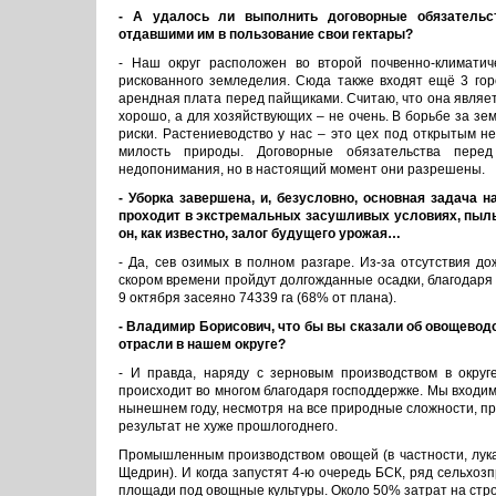
- А удалось ли выполнить договорные обязательс
отдавшими им в пользование свои гектары?
- Наш округ расположен во второй почвенно-климатиче
рискованного земледелия. Сюда также входят ещё 3 гор
арендная плата перед пайщиками. Считаю, что она являет
хорошо, а для хозяйствующих – не очень. В борьбе за з
риски. Растениеводство у нас – это цех под открытым н
милость природы. Договорные обязательства пере
недопонимания, но в настоящий момент они разрешены.
- Уборка завершена, и, безусловно, основная задача н
проходит в экстремальных засушливых условиях, пыль с
он, как известно, залог будущего урожая…
- Да, сев озимых в полном разгаре. Из-за отсутствия д
скором времени пройдут долгожданные осадки, благодаря
9 октября засеяно 74339 га (68% от плана).
- Владимир Борисович, что бы вы сказали об овощевод
отрасли в нашем округе?
- И правда, наряду с зерновым производством в округе
происходит во многом благодаря господдержке. Мы входим
нынешнем году, несмотря на все природные сложности, п
результат не хуже прошлогоднего.
Промышленным производством овощей (в частности, лука
Щедрин). И когда запустят 4-ю очередь БСК, ряд сельхо
площади под овощные культуры. Около 50% затрат на стр