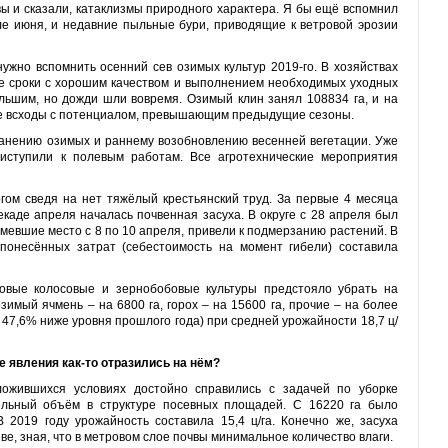
 вы и сказали, катаклизмы природного характера. Я бы ещё вспомнил
ле июня, и недавние пыльные бури, приводящие к ветровой эрозии
нужно вспомнить осенний сев озимых культур 2019-го. В хозяйствах
ие сроки с хорошим качеством и выполнением необходимых уходных
льшим, но дожди шли вовремя. Озимый клин занял 108834 га, и на
 всходы с потенциалом, превышающим предыдущие сезоны.
анению озимых и раннему возобновлению весенней вегетации. Уже
иступили к полевым работам. Все агротехнические мероприятия
гом сведя на нет тяжёлый крестьянский труд. За первые 4 месяца
екаде апреля началась почвенная засуха. В округе с 28 апреля был
 имевшие место с 8 по 10 апреля, привели к подмерзанию растений. В
понесённых затрат (себестоимость на момент гибели) составила
рновые колосовые и зернобобовые культуры предстояло убрать на
озимый ячмень – на 6800 га, горох – на 15600 га, прочие – на более
 47,6% ниже уровня прошлого года) при средней урожайности 18,7 ц/
е явления как-то отразились на нём?
ложившихся условиях достойно справились с задачей по уборке
ельный объём в структуре посевных площадей. С 16220 га было
 2019 году урожайность составила 15,4 ц/га. Конечно же, засуха
е, зная, что в метровом слое почвы минимальное количество влаги.