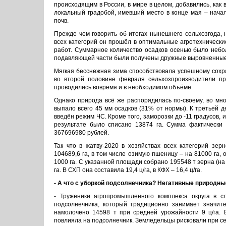
происходящим в России, в мире в целом, добавились, как
локальный градобой, имевший место в конце мая – нача
почв.
Прежде чем говорить об итогах нынешнего сельхозгода, 
всех категорий он прошёл в оптимальные агротехническ
работ. Суммарное количество осадков осенью было небо
подавляющей части были получены дружные выровненные
Мягкая бесснежная зима способствовала успешному сохр
во второй половине февраля сельхозпроизводители пр
проводились вовремя и в необходимом объёме.
Однако природа всё же распорядилась по-своему, во мно
выпало всего 45 мм осадков (31% от нормы). К третьей д
введён режим ЧС. Кроме того, заморозки до -11 градусов,
результате было списано 13874 га. Сумма фактически 
367696980 рублей.
Так что в жатву-2020 в хозяйствах всех категорий зе
104689,6 га, в том числе озимую пшеницу – на 81000 га, 
1000 га. С указанной площади собрано 195548 т зерна (на
га. В СХП она составила 19,4 ц/га, в КФХ – 16,4 ц/га.
- А что с уборкой подсолнечника? Негативные природны
- Труженики агропромышленного комплекса округа в с
подсолнечника, который традиционно занимает значит
намолочено 14598 т при средней урожайности 9 ц/га. В
повлияла на подсолнечник. Земледельцы рисковали при сев