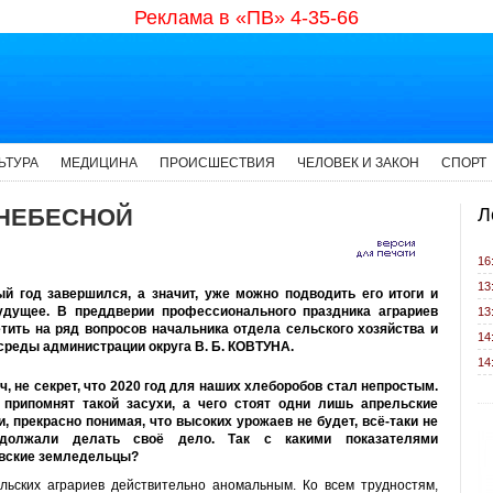
Реклама в «ПВ» 4-35-66
ЬТУРА
МЕДИЦИНА
ПРОИСШЕСТВИЯ
ЧЕЛОВЕК И ЗАКОН
СПОРТ
 НЕБЕСНОЙ
Л
16
13
й год завершился, а значит, уже можно подводить его итоги и
удущее. В преддверии профессионального праздника аграриев
13
тить на ряд вопросов начальника отдела сельского хозяйства и
14
реды администрации округа В. Б. КОВТУНА.
14
, не секрет, что 2020 год для наших хлеборобов стал непростым.
припомнят такой засухи, а чего стоят одни лишь апрельские
и, прекрасно понимая, что высоких урожаев не будет, всё-таки не
одолжали делать своё дело. Так с какими показателями
вские земледельцы?
льских аграриев действительно аномальным. Ко всем трудностям,