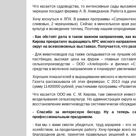
Что касается садоводства, то интенсивные сады высажен
черешни посадил фермер А. В. Ахмедханов. Работа в дан
Хочу коснуться и ЛПХ. В рамках программы «Суперинтенс
сливовых, 2 черешневых). Сейчас в минсельхозе края 
культур и возведение теплиц. Поэтому нашим огородника
- Как обстоят дела в таком важном направлении, как ж
Кирова прекратило выращивать КРС мясного направлен
округ на всевозможных выставках. Получается, что раз
- Для животноводов год также складывается не лучшим об
пастбищах, высокая цена на фураж – главные составл
сельхозпроизводстве – ООО «Хлебороб» и филиал «С
средства в молочное направление и планируют увеличива
Хороших показателей в выращивании мясного и молочного 
Газета рассказывала об этих фермерах. С 2013 года у
сумму 11400000 рублей, участниками программы «Развити
Что касается ООО им. С. М. Кирова, там сменился инвес
возделывания сельхозкультур. Но администрация округа на
восстановлении животноводства систематически обсуждае
- Спасибо за интересную беседу. Ну а теперь с
профессиональным праздником.
- Как мы с вами смогли убедиться, труд аграриев – это 
хозяйством, за проделанную работу. Хочу прежде всего п
благородном деле, принятия правильных решений и, кон