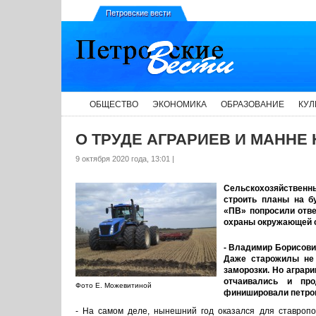
Петровские вести
ОБЩЕСТВО
ЭКОНОМИКА
ОБРАЗОВАНИЕ
КУЛ
О ТРУДЕ АГРАРИЕВ И МАННЕ
9 октября 2020 года, 13:01 |
Сельскохозяйственны
строить планы на б
«ПВ» попросили отве
охраны окружающей с
- Владимир Борисович
Даже старожилы не 
заморозки. Но аграри
отчаивались и пр
Фото Е. Можевитиной
финишировали петро
- На самом деле, нынешний год оказался для ставропо