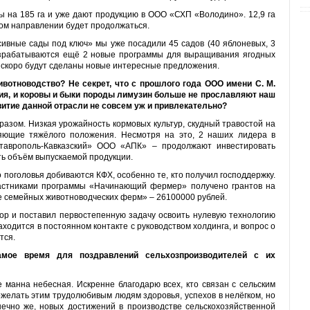
ы на 185 га и уже дают продукцию в ООО «СХП «Володино». 12,9 га
ном направлении будет продолжаться.
ивные сады под ключ» мы уже посадили 45 садов (40 яблоневых, 3
разрабатываются ещё 2 новые программы для выращивания ягодных
м скоро будут сделаны новые интересные предложения.
ивотноводство? Не секрет, что с прошлого года ООО имени С. М.
ия, и коровы и быки породы лимузин больше не прославляют наш
витие данной отрасли не совсем уж и привлекательно?
разом. Низкая урожайность кормовых культур, скудный травостой на
яющие тяжёлого положения. Несмотря на это, 2 наших лидера в
таврополь-Кавказский» ООО «АПК» – продолжают инвестировать
ть объём выпускаемой продукции.
поголовья добиваются КФХ, особенно те, кто получил господдержку.
частниками программы «Начинающий фермер» получено грантов на
е семейных животноводческих ферм» – 26100000 рублей.
тор и поставил первостепенную задачу освоить нулевую технологию
ходится в постоянном контакте с руководством холдинга, и вопрос о
тся.
амое время для поздравлений сельхозпроизводителей с их
не манна небесная. Искренне благодарю всех, кто связан с сельским
ожелать этим трудолюбивым людям здоровья, успехов в нелёгком, но
ечно же, новых достижений в производстве сельскохозяйственной