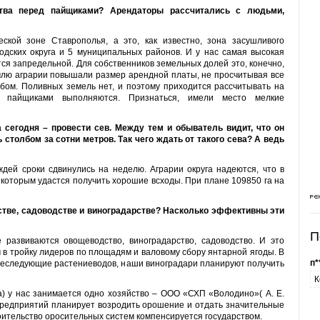
тва перед пайщиками? Арендаторы рассчитались с людьми,
ской зоне Ставрополья, а это, как известно, зона засушливого
одских округа и 5 муниципальных районов. И у нас самая высокая
ся запредельной. Для собственников земельных долей это, конечно,
емлю аграрии повышали размер арендной платы, не просчитывая все
ебом. Поливных земель нет, и поэтому приходится рассчитывать на
д пайщиками выполняются. Признаться, имели место мелкие
а сегодня – провести сев. Между тем и обыватель видит, что он
толбом за сотни метров. Так чего ждать от такого сева? А ведь
ождей сроки сдвинулись на неделю. Аграрии округа надеются, что в
 которым удастся получить хорошие всходы. При плане 109850 га на
стве, садоводстве и виноградарстве? Насколько эффективны эти
П
 развиваются овощеводство, виноградарство, садоводство. И это
 в тройку лидеров по площадям и валовому сбору янтарной ягоды. В
п*
реследующие растениеводов, наши виноградари планируют получить
К
) у нас занимается одно хозяйство – ООО «СХП «Володино»( А. Е.
зпредприятий планирует возродить орошение и отдать значительные
оительство оросительных систем компенсируется государством.