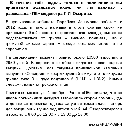
- В течение трёх недель только в поликлинике мы
прививали ежедневно почти по 200 человек, -
рассказала «ПВ» медсестра Г. И. Омарова.
В прививочном кабинете Гюрибика Исламовна работает с
2012 года, и такого наплыва в столь сжатые сроки не
припомнит. Этой осенью петровчане, как никогда, пытаются
подстраховаться от гриппа – видимо, понимая, что с
гремучей смесью «грипп + ковид» организм может и не
справиться.
На сегодняшний момент привито около 10900 взрослых и
2950 детей. В середине октября ожидается новая партия
вакцины. Добавим, для текущей прививочной кампании
выпущен «Совигрипп», формирующий иммунитет к вирусам
гриппа типа В и двух подтипов А (H1N1 и Н3N2). Иными
словами, вакцина трёхвалентная.
Привиться можно до 1 ноября. Ранее «ПВ» писали, что во
дворе поликлиники дежурит автомобиль скорой помощи, где
и делаются прививки, однако ситуация изменилась: теперь
для вакцинации нужно подняться в каб. 44. Откорректирован
и график: с 8.00 до 12.00 и с 13.00 до 15.00.
Елена АРЦИМОВИЧ