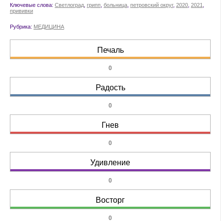
Ключевые слова:
Светлоград
,
грипп
,
больница
,
петровский округ
,
2020
,
2021
,
прививки
Рубрика:
МЕДИЦИНА
Печаль
0
Радость
0
Гнев
0
Удивление
0
Восторг
0