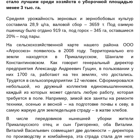
стало лучшим среди хозяйств с уборочной площадью
менее 3 тыс. га.
Средняя урожайность зерновых и зернобобовых культур
составила 28,9 ц/га, валовой сбор
–
3659 т. Под озимую
пшеницу было отдано 919 га, под горох – 345 га, оставшиеся
20%
–
под пары.
На сельскохозяйственной карте нашего района ООО
«Агросоюз» появилось в 2008 году.
Территориально
его
земли на
ходятс
я в Прикалаусском, Шангале и
Константиновском. Как говорит ген
еральный директор
предприятия Александр Андреевич
Гущин,
в пользо
вании
у
них
1700 га,
работают
на тех землях, что
достались
.
Труд
я
тся в се
льхозпредприятии 12 человек.
Сформировался
н
ебольшой, н
о дружный коллектив
едино
мышленников,
каждый
из которых
может
сделать любую работу
,
которая
требуется в поле
. Например
,
зимой все заняты на ремонте
техники, осенью и весной
–
на подготовке
почвы
к севу
, в
самую жаркую
для земледельцев
страду
–
в
жатве хлебов.
В
числе
передовиков
нынешней уборки
жители
Прикалаусского отец и сын
Григоренко,
оба Виталии
.
Виталий
Васильевич
совмещает две должности
–
директора
по производству
и комбайнер
а
, эт
а
страда
стала
для него