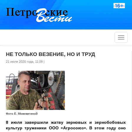
Toggle
naviga
НЕ ТОЛЬКО ВЕЗЕНИЕ, НО И ТРУД
21 июля 2020 года, 11:09 |
Фото Е. Можевитиной
8 июля завершили жатву зерновых и зернобобовых
культур труженики ООО «Агросоюз».
В
этом году оно