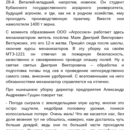
28
-
й
. Виталий
-
младший, напротив,
новичок
. Он студент
Кубанского
государственного
аграрного университета,
будущий агроном, и где, как не в родном хозяйстве, ему
проходить производственную практику. Вместе они
намолотили 1400 т зерна.
С момента образования ООО «Агросоюз» работает
здесь
механизатором житель посёлка Маяк Дмитрий Викторович
Ветлужских, это его 12
-я
жатва. Пришёл сюда после школы,
окончив курсы механизаторов
. В эту уборку на своём
МТЗ-
1221 он отвечал за пожарную безопасность,
качественно и своевременно проводя опашку полей.
Ну а
святая святых Дмитрия В
икторович
а
– обработка и
подготовка почвы под сев и проведение непосредственно
самого сева, внесение удобрений. С возложенными на него
обязанностями механизатор справляется на отлично.
П
ро нынешнюю уборку
директор предприятия Александр
Андреевич Гущин
говорит так:
- Погода сыграла с земледельцами злую шутку, многие это
остро ощутили
, недобрав
половину
урожа
я
, понеся
колоссальные потери. Очень жаль
!
Что
же
касается нас, без
доли везения
тут
не обошлось, наверно, нам
досталось чуть
больше дождей, ведь они по большей части проходили