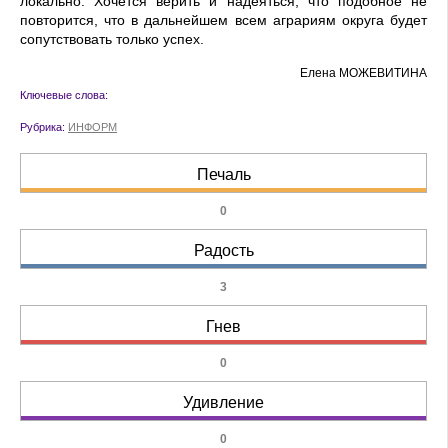
локально.
Хочется верить и надеяться, что подобное не
повторится, что в дальнейшем всем аграриям округа бу
дет
сопутствовать только успех.
Елена МОЖЕВИТИНА
Ключевые слова:
Рубрика:
ИНФОРМ
Печаль
0
Радость
3
Гнев
0
Удивление
0