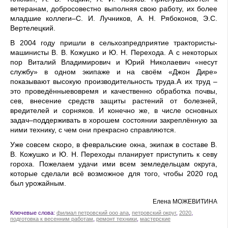
ветеранам, добросовестно выполняя свою работу, их более
младшие коллеги–С. И. Лучников, А. Н. Рябоконов, Э.С.
Вертелецкий.
В 2004 году пришли в сельхозпредприятие трактористы-
машинисты В. В. Кожушко и Ю. Н. Перехода. А с некоторых
пор Виталий Владимирович и Юрий Николаевич «несут
службу» в одном экипаже и на своём «Джон Дире»
показывают высокую производительность труда.А их труд –
это проведённыевовремя и качественно обработка почвы,
сев, внесение средств защиты растений от болезней,
вредителей и сорняков. И конечно же, в числе основных
задач–поддерживать в хорошем состоянии закреплённую за
ними технику, с чем они прекрасно справляются.
Уже совсем скоро, в февральские окна, экипаж в составе В.
В. Кожушко и Ю. Н. Переходы планирует приступить к севу
гороха. Пожелаем удачи ими всем земледельцам округа,
которые сделали всё возможное для того, чтобы 2020 год
был урожайным.
Елена МОЖЕВИТИНА
Ключевые слова:
филиал петровский ооо апа
,
петровский округ
,
2020
,
подготовка к весенним работам
,
ремонт техники
,
мастерские