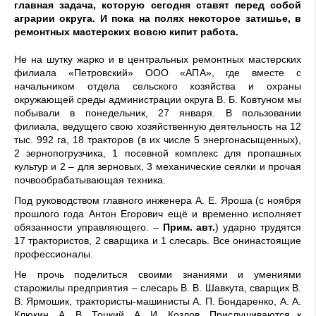
главная задача, которую сегодня ставят перед собой
аграрии округа. И пока на полях некоторое затишье, в
ремонтных мастерских вовсю кипит работа.
Не на шутку жарко и в центральных ремонтных мастерских
филиала «Петровский» ООО «АПА», где вместе с
начальником отдела сельского хозяйства и охраны
окружающей среды администрации округа В. Б. Ковтуном мы
побывали в понедельник, 27 января. В пользовании
филиала, ведущего свою хозяйственную деятельность на 12
тыс. 992 га, 18 тракторов (в их числе 5 энергонасыщенных),
2 зернопогрузчика, 1 посевной комплекс для пропашных
культур и 2 – для зерновых, 3 механические сеялки и прочая
почвообрабатывающая техника.
Под руководством главного инженера А. Е. Яроша (с ноября
прошлого года Антон Егорович ещё и временно исполняет
обязанности управляющего. –
Прим. авт.
) ударно трудятся
17 трактористов, 2 сварщика и 1 слесарь. Все онинастоящие
профессионалы.
Не прочь поделиться своими знаниями и умениями
старожилы предприятия – слесарь В. В. Шавкута, сварщик В.
В. Ярмошик, трактористы-машинисты А. П. Бондаренко, А. А.
Клюкин, А. В. Тоцкий, А. И. Козлов. Прислушиваются к