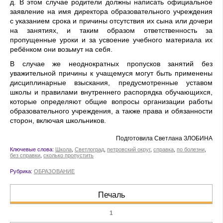
д. В этом случае родители должны написать официальное
заявление на имя директора образовательного учреждения
с указанием срока и причины отсутствия их сына или дочери
на занятиях, и таким образом ответственность за
пропущенные уроки и за усвоение учебного материала их
ребёнком они возьмут на себя.
В случае же неоднократных пропусков занятий без
уважительной причины к учащемуся могут быть применены
дисциплинарные взыскания, предусмотренные уставом
школы и правилами внутреннего распорядка обучающихся,
которые определяют общие вопросы организации работы
образовательного учреждения, а также права и обязанности
сторон, включая школьников.
Подготовила Светлана ЗЛОБИНА
Ключевые слова:
Школа
,
Светлоград
,
петровский округ
,
справка
,
по болезни
,
без справки
,
сколько пропустить
Рубрика:
ОБРАЗОВАНИЕ
Печаль
1