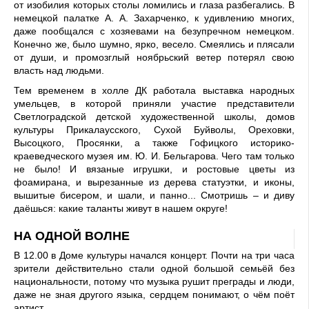
от изобилия которых столы ломились и глаза разбегались. В
немецкой палатке А. А. Захарченко, к удивлению многих,
даже пообщался с хозяевами на безупречном немецком.
Конечно же, было шумно, ярко, весело. Смеялись и плясали
от души, и промозглый ноябрьский ветер потерял свою
власть над людьми.
Тем временем в холле ДК работала выставка народных
умельцев, в которой приняли участие представители
Светлоградской детской художественной школы, домов
культуры Прикалаусского, Сухой Буйволы, Ореховки,
Высоцкого, Просянки, а также Гофицкого историко-
краеведческого музея им. Ю. И. Бельгарова. Чего там только
не было! И вязаные игрушки, и ростовые цветы из
фоамирана, и вырезанные из дерева статуэтки, и иконы,
вышитые бисером, и шали, и панно... Смотришь – и диву
даёшься: какие таланты живут в нашем округе!
НА ОДНОЙ ВОЛНЕ
В 12.00 в Доме культуры начался концерт. Почти на три часа
зрители действительно стали одной большой семьёй без
национальности, потому что музыка рушит преграды и люди,
даже не зная другого языка, сердцем понимают, о чём поёт
артист.