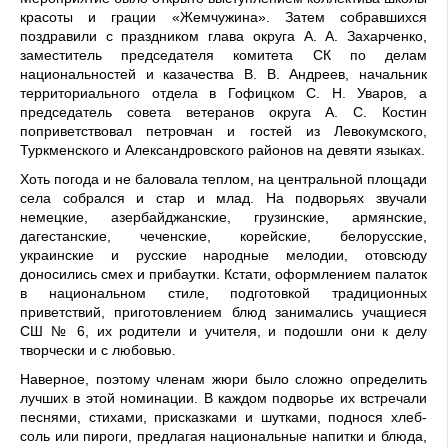
красоты и грации «Жемчужина». Затем собравшихся
поздравили с праздником глава округа А. А. Захарченко,
заместитель председателя комитета СК по делам
национальностей и казачества В. В. Андреев, начальник
территориального отдела в Гофицком С. Н. Уваров, а
председатель совета ветеранов округа А. С. Костин
поприветствовал петровчан и гостей из Левокумского,
Туркменского и Александровского районов на девяти языках.
Хоть погода и не баловала теплом, на центральной площади
села собрался и стар и млад. На подворьях звучали
немецкие, азербайджанские, грузинские, армянские,
дагестанские, чеченские, корейские, белорусские,
украинские и русские народные мелодии, отовсюду
доносились смех и прибаутки. Кстати, оформлением палаток
в национальном стиле, подготовкой традиционных
приветствий, приготовлением блюд занимались учащиеся
СШ № 6, их родители и учителя, и подошли они к делу
творчески и с любовью.
Наверное, поэтому членам жюри было сложно определить
лучших в этой номинации. В каждом подворье их встречали
песнями, стихами, присказками и шутками, поднося хлеб-
соль или пироги, предлагая национальные напитки и блюда,