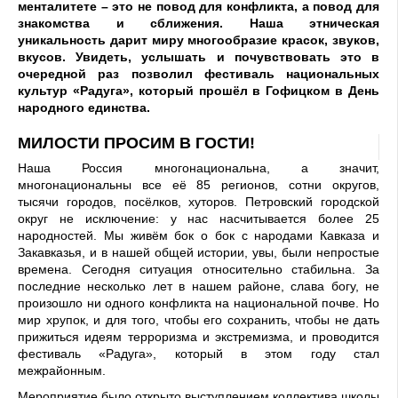
менталитете – это не повод для конфликта, а повод для
знакомства и сближения. Наша этническая
уникальность дарит миру многообразие красок, звуков,
вкусов. Увидеть, услышать и почувствовать это в
очередной раз позволил фестиваль национальных
культур «Радуга», который прошёл в Гофицком в День
народного единства.
МИЛОСТИ ПРОСИМ В ГОСТИ!
Наша Россия многонациональна, а значит,
многонациональны все её 85 регионов, сотни округов,
тысячи городов, посёлков, хуторов. Петровский городской
округ не исключение: у нас насчитывается более 25
народностей. Мы живём бок о бок с народами Кавказа и
Закавказья, и в нашей общей истории, увы, были непростые
времена. Сегодня ситуация относительно стабильна. За
последние несколько лет в нашем районе, слава богу, не
произошло ни одного конфликта на национальной почве. Но
мир хрупок, и для того, чтобы его сохранить, чтобы не дать
прижиться идеям терроризма и экстремизма, и проводится
фестиваль «Радуга», который в этом году стал
межрайонным.
Мероприятие было открыто выступлением коллектива школы