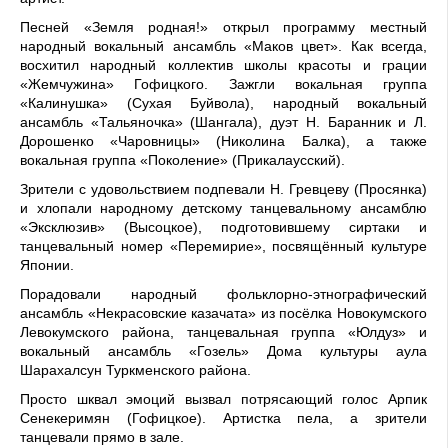
Песней «Земля родная!» открыл программу местный
народный вокальный ансамбль «Маков цвет». Как всегда,
восхитил народный коллектив школы красоты и грации
«Жемчужина» Гофицкого. Зажгли вокальная группа
«Калинушка» (Сухая Буйвола), народный вокальный
ансамбль «Тальяночка» (Шангала), дуэт Н. Баранник и Л.
Дорошенко «Чаровницы» (Николина Балка), а также
вокальная группа «Поколение» (Прикалаусский).
Зрители с удовольствием подпевали Н. Гревцеву (Просянка)
и хлопали народному детскому танцевальному ансамблю
«Эксклюзив» (Высоцкое), подготовившему сиртаки и
танцевальный номер «Перемирие», посвящённый культуре
Японии.
Порадовали народный фольклорно-этнографический
ансамбль «Некрасовские казачата» из посёлка Новокумского
Левокумского района, танцевальная группа «Юлдуз» и
вокальный ансамбль «Гозель» Дома культуры аула
Шарахалсун Туркменского района.
Просто шквал эмоций вызвал потрясающий голос Арпик
Сенекеримян (Гофицкое). Артистка пела, а зрители
танцевали прямо в зале.