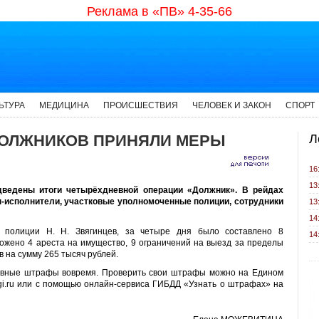
Реклама в «ПВ» 4-35-66
ЬТУРА
МЕДИЦИНА
ПРОИСШЕСТВИЯ
ЧЕЛОВЕК И ЗАКОН
СПОРТ
ДОЛЖНИКОВ ПРИНЯЛИ МЕРЫ
Л
16
13
одведены итоги четырёхдневной операции «Должник». В рейдах
-исполнители, участковые уполномоченные полиции, сотрудники
13
14
к полиции Н. Н. Звягинцев, за четыре дня было составлено 8
14
ожено 4 ареста на имущество, 9 ограничений на выезд за пределы
в на сумму 265 тысяч рублей.
тивные штрафы вовремя. Проверить свои штрафы можно на Едином
gi.ru или с помощью онлайн-сервиса ГИБДД «Узнать о штрафах» на