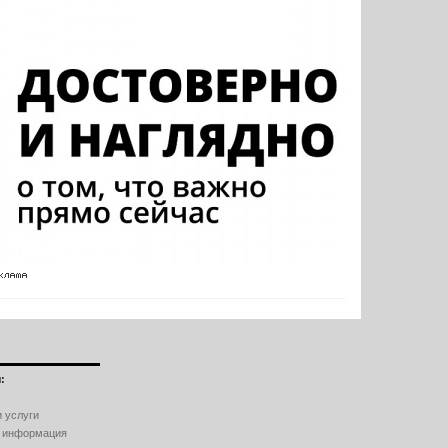
:
 услуги
 информация