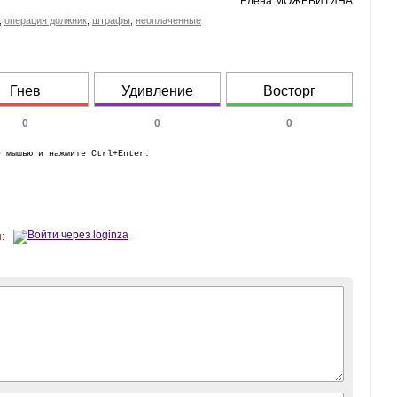
Елена МОЖЕВИТИНА
,
операция должник
,
штрафы
,
неоплаченные
Гнев
Удивление
Восторг
0
0
0
е мышью и нажмите Ctrl+Enter.
: