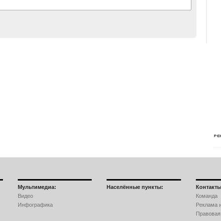
Мультимедиа:
Населённые пункты:
Контакты
Видео
Команда
Инфографика
Реклама и
Правовая