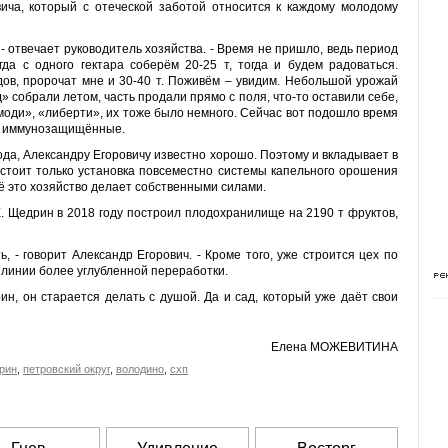
ича, который с отеческой заботой относится к каждому молодому
 - отвечает руководитель хозяйства. - Время не пришло, ведь период
да с одного гектара соберём 20-25 т, тогда и будем радоваться.
в, пророчат мне и 30-40 т. Поживём – увидим. Небольшой урожай
 собрали летом, часть продали прямо с поля, что-то оставили себе,
моди», «либерти», их тоже было немного. Сейчас вот подошло время
а – иммунозащищённые.
ода, Александру Егоровичу известно хорошо. Поэтому и вкладывает в
о стоит только установка повсеместно системы капельного орошения
ё это хозяйство делает собственными силами.
 Е. Щедрин в 2018 году построил плодохранилище на 2190 т фруктов,
ь, - говорит Александр Егорович. - Кроме того, уже строится цех по
о линии более углубленной переработки.
рин, он старается делать с душой. Да и сад, который уже даёт свои
Елена МОЖЕВИТИНА
рин
,
петровский округ
,
володино
,
схп