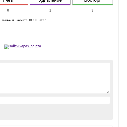
Гнев
Удивление
Восторг
0
1
3
е мышью и нажмите Ctrl+Enter.
: