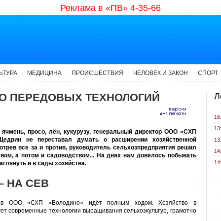
Реклама в «ПВ» 4-35-66
ЬТУРА
МЕДИЦИНА
ПРОИСШЕСТВИЯ
ЧЕЛОВЕК И ЗАКОН
СПОРТ
ВО ПЕРЕДОВЫХ ТЕХНОЛОГИЙ
Л
16
13
ячмень, просо, лён, кукурузу, генеральный директор ООО «СХП
Щедрин не переставал думать о расширении хозяйственной
13
отрев все за и против, руководитель сельхозпредприятия решил
14
вом, а потом и садоводством...
На днях нам довелось побывать
14
заглянуть и в сады хозяйства.
– НА СЕВ
 в ООО «СХП «Володино»
идёт полным ходом. Хозяйство в
ует современные технологии выращивания сельхозкультур, грамотно