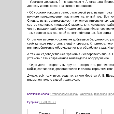
- Урожаем довольны? - спрашиваю у Александра Егоров
деревцу и переживает за каждое пропавшее.
- Об урожаях говорить рано, о массовой реализации тоже,
полного плодоношения наступает на пятый год. Вот ког
Специалисты, занимающиеся изучением интенсивных садо
сортов «женева», «подарок Ставрополья», «вильямс прайд»
что-то раздали рабочим. Следом собрали яблоки сортов «
таких сортов, как «золотой поток», «флорина». Все сорт
О том, что высоких урожаев не добьёшься без должного ух
своё детище много сил, а ещё и средств. К примеру, чег
или приобретение оборудования для обработки сада. И вс
А так как садоводство без хранения бесперспективно, А.
установил там современное голландское оборудование.
- Одно дело – вырастить, другое – сохранить, реализоват
мойке, сортировке, фасовке яблок. В планах строительств
Думаю, всё получится, ведь то, за что берётся А. Е. Щед
плоды, он тоже с душой и для души.
Ключевые слова:
Ставропольский край
,
Ореховка
,
Высоцкое
,
щед
Рубрика:
ОБЩЕСТВО