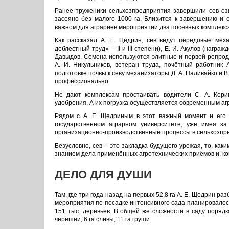
Ранее труженики сельхозпредприятия завершили сев ози
засеяно без малого 1000 га. Близится к завершению и с
важном для аграриев мероприятии два посевных комплекс
Как рассказал А. Е. Щедрин, сев ведут передовые мех
доблестный труд» – II и III степени), Е. И. Акулов (награж
Давыдов. Семена используются элитные и первой репроду
А. И. Никульников, ветеран труда, почётный работник
подготовке почвы к севу механизаторы Д. А. Наливайко и 
профессионально.
Не дают комплексам простаивать водители С. А. Керим
удобрения. А их погрузка осуществляется современным агр
Рядом с А. Е. Щедриным в этот важный момент и его 
государственном аграрном университете, уже имея з
организационно-производственные процессы в сельхозпр
Безусловно, сев – это закладка будущего урожая, то, каки
знанием дела применённых агротехнических приёмов и, кон
ДЕЛО ДЛЯ ДУШИ
Там, где три года назад на первых 52,8 га А. Е. Щедрин р
мероприятия по посадке интенсивного сада планировалось 
151 тыс. деревьев. В общей же сложности в саду порядк
черешни, 6 га сливы, 11 га груши.