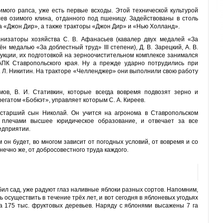
мого рапса, уже есть первые всходы. Этой технической культурой
ев озимого клина, отданного под пшеницу. Задействованы в столь
а «Джон Дир», а также тракторы «Джон Дир» и «Нью Холланд».
анизаторы хозяйства С. В. Афанасьев (кавалер двух медалей «За
дён медалью «За доблестный труд» III степени), Д. В. Зарецкий, А. В.
кции, их подготовкой на зерноочистительном комплексе занимался
 АПК Ставропольского края. Ну а прежде ударно потрудились при
В. Л. Никитин. На тракторе «Челленджер» они выполнили свою работу
ов, В. И. Стативкин, которые всегда вовремя подвозят зерно и
егатом «Бобкэт», управляет которым С. А. Киреев.
старший сын Николай. Он учится на агронома в Ставропольском
а плечами высшее юридическое образование, и отвечает за все
едприятии.
м он будет, во многом зависит от погодных условий, от вовремя и со
ечно же, от добросовестного труда каждого.
азбил сад, уже радуют глаз наливные яблоки разных сортов. Напомним,
осуществить в течение трёх лет, и вот сегодня в яблоневых угодьях
а 175 тыс. фруктовых деревьев. Наряду с яблонями высажены 7 га