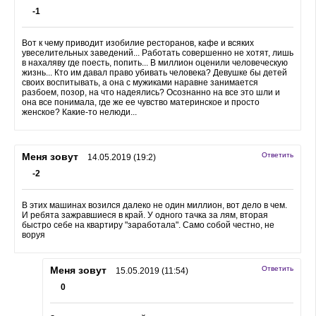
-1
Вот к чему приводит изобилие ресторанов, кафе и всяких
увеселительных заведений... Работать совершенно не хотят, лишь
в нахаляву где поесть, попить... В миллион оценили человеческую
жизнь... Кто им давал право убивать человека? Девушке бы детей
своих воспитывать, а она с мужиками наравне занимается
разбоем, позор, на что надеялись? Осознанно на все это шли и
она все понимала, где же ее чувство материнское и просто
женское? Какие-то нелюди...
Меня зовут
Ответить
14.05.2019 (19:2)
-2
В этих машинах возился далеко не один миллион, вот дело в чем.
И ребята зажравшиеся в край. У одного тачка за лям, вторая
быстро себе на квартиру "заработала". Само собой честно, не
воруя
Меня зовут
Ответить
15.05.2019 (11:54)
0