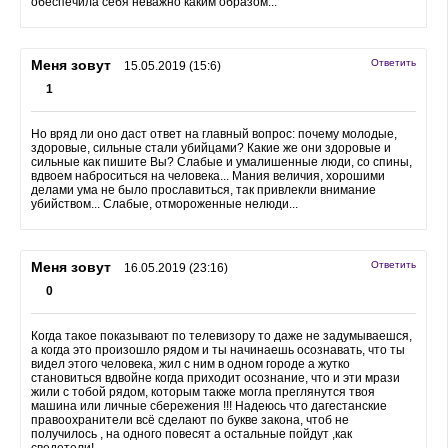
обеспечила себя неважно каким образом...
Меня зовут
Ответить
15.05.2019 (15:6)
1
Но вряд ли оно даст ответ на главный вопрос: почему молодые,
здоровые, сильные стали убийцами? Какие же они здоровые и
сильные как пишите Вы? Слабые и умалишенные люди, со спины,
вдвоем наброситься на человека... Мания величия, хорошими
делами ума не было прославиться, так привлекли внимание
убийством... Слабые, отмороженные нелюди...
Меня зовут
Ответить
16.05.2019 (23:16)
0
Когда такое показывают по телевизору то даже не задумываешся,
а когда это произошло рядом и ты начинаешь осознавать, что ты
видел этого человека, жил с ним в одном городе а жутко
становиться вдвойне когда приходит осознание, что и эти мрази
жили с тобой рядом, которым также могла преглянутся твоя
машина или личные сбережения !!! Надеюсь что дагестанские
правоохранители всё сделают по букве закона, чтоб не
получилось , на одного повесят а остальные пойдут ,как
сведетели!