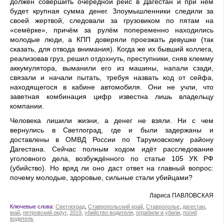
должен совершить очередной рейс в Дагестан и при нём
будет крупная сумма денег. Злоумышленники следили за
своей жертвой, следовали за грузовиком по пятам на
«семёрке», причём за рулём попеременно находились
молодые люди, а КПП доверяли проезжать девушке (так
сказать, для отвода внимания). Когда же их бывший коллега,
реализовав груз, решил отдохнуть, преступники, сняв клемму
аккумулятора, выманили его из машины, напали сзади,
связали и начали пытать, требуя назвать код от сейфа,
находящегося в кабине автомобиля. Они не учли, что
заветная комбинация цифр известна лишь владельцу
компании.
Человека лишили жизни, а денег не взяли. Ни с чем
вернулись в Светлоград, где и были задержаны и
доставлены в ОМВД России по Тарумовскому району
Дагестана. Сейчас полным ходом идёт расследование
уголовного дела, возбуждённого по статье 105 УК РФ
(убийство). Но вряд ли оно даст ответ на главный вопрос:
почему молодые, здоровые, сильные стали убийцами?
Лариса ПАВЛОВСКАЯ
Ключевые слова:
Светлоград
,
Ставропольский край
,
Ставрополье
,
дагестан
,
май
,
петровский округ
,
2019
,
убийство водителя
,
ограбили и убили
,
погиб
водитель