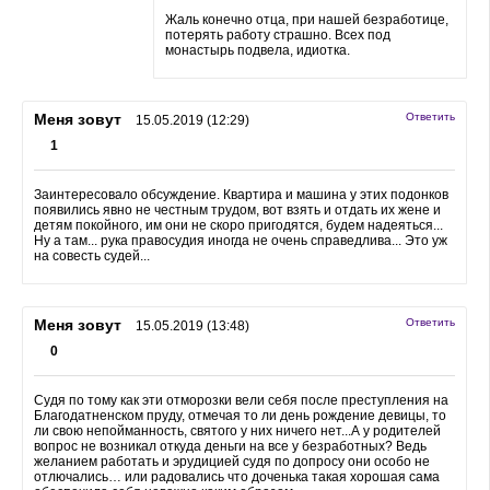
Жаль конечно отца, при нашей безработице,
потерять работу страшно. Всех под
монастырь подвела, идиотка.
Меня зовут
Ответить
15.05.2019 (12:29)
1
Заинтересовало обсуждение. Квартира и машина у этих подонков
появились явно не честным трудом, вот взять и отдать их жене и
детям покойного, им они не скоро пригодятся, будем надеяться...
Ну а там... рука правосудия иногда не очень справедлива... Это уж
на совесть судей...
Меня зовут
Ответить
15.05.2019 (13:48)
0
Судя по тому как эти отморозки вели себя после преступления на
Благодатненском пруду, отмечая то ли день рождение девицы, то
ли свою непойманность, святого у них ничего нет...А у родителей
вопрос не возникал откуда деньги на все у безработных? Ведь
желанием работать и эрудицией судя по допросу они особо не
отлючались… или радовались что доченька такая хорошая сама