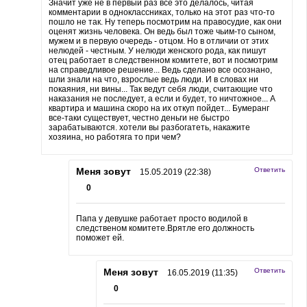
Значит уже не в первый раз все это делалось, читая
комментарии в одноклассниках, только на этот раз что-то
пошло не так. Ну теперь посмотрим на правосудие, как они
оценят жизнь человека. Он ведь был тоже чьим-то сыном,
мужем и в первую очередь - отцом. Но в отличии от этих
нелюдей - честным. У нелюди женского рода, как пишут
отец работает в следственном комитете, вот и посмотрим
на справедливое решение... Ведь сделано все осознано,
шли знали на что, взрослые ведь люди. И в словах ни
покаяния, ни вины... Так ведут себя люди, считающие что
наказания не последует, а если и будет, то ничтожное... А
квартира и машина скоро на их откуп пойдет... Бумеранг
все-таки существует, честно деньги не быстро
зарабатываются. хотели вы разбогатеть, накажите
хозяина, но работяга то при чем?
Меня зовут
Ответить
15.05.2019 (22:38)
0
Папа у девушке работает просто водилой в
следственом комитете.Врятле его должность
поможет ей.
Меня зовут
Ответить
16.05.2019 (11:35)
0