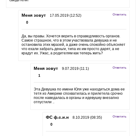
Меня зовут
Ответить
17.05.2019 (12:52)
0
Да, вы правы. Хочется верить в справедливость органов.
Самое страшное, что в этом участвовала девушка и не
остановила этих мразей, а даже очень спокойно объясняет
что ехали забрать деньги, типа их им просто дарят, а не
крадут их. Ужас, а родителям как теперь жить?
Меня зовут
Ответить
9.07.2019 (11:1)
1
Эта Девушка по имени Юля уже находиться дома ее
тетя из Америке спохватилась и прилетела срочно
после наведалась в органы и идевушку внезапно
отпустили ..
ФС ф.с.и.н
Ответить
8.10.2019 (08:35)
0