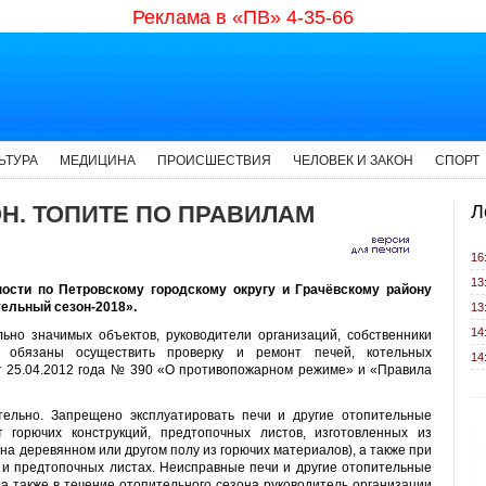
Реклама в «ПВ» 4-35-66
ЬТУРА
МЕДИЦИНА
ПРОИСШЕСТВИЯ
ЧЕЛОВЕК И ЗАКОН
СПОРТ
Н. ТОПИТЕ ПО ПРАВИЛАМ
Л
16
13
ности по Петровскому городскому округу и Грачёвскому району
ельный сезон-2018».
13
14
но значимых объектов, руководители организаций, собственники
 обязаны осуществить проверку и ремонт печей, котельных
14
т 25.04.2012 года № 390 «О противопожарном режиме» и «Правила
тельно. Запрещено эксплуатировать печи и другие отопительные
 горючих конструкций, предтопочных листов, изготовленных из
(на деревянном или другом полу из горючих материалов), а также при
) и предтопочных листах. Неисправные печи и другие отопительные
 а также в течение отопительного сезона руководитель организации