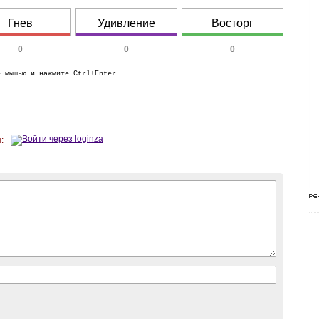
Гнев
Удивление
Восторг
0
0
0
е мышью и нажмите Ctrl+Enter.
: