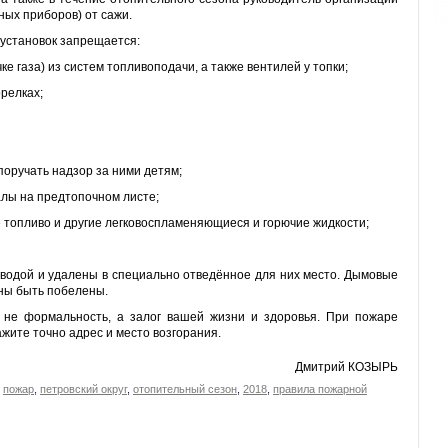
ных приборов) от сажи.
 установок запрещается:
ке газа) из систем топливоподачи, а также вентилей у топки;
орелках;
 поручать надзор за ними детям;
алы на предтопочном листе;
е топливо и другие легковоспламеняющиеся и горючие жидкости;
 водой и удалены в специально отведённое для них место. Дымовые
жны быть побелены.
 не формальность, а залог вашей жизни и здоровья. При пожаре
ажите точно адрес и место возгорания.
Дмитрий КОЗЫРЬ
,
пожар
,
петровский округ
,
отопительный сезон
,
2018
,
правила пожарной