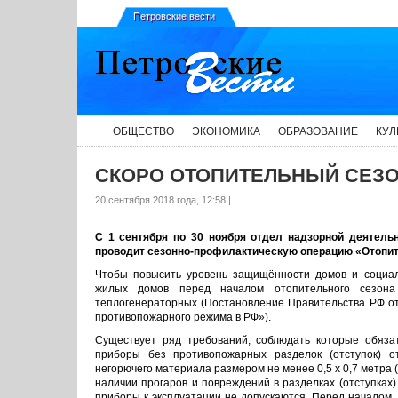
Петровские вести
ОБЩЕСТВО
ЭКОНОМИКА
ОБРАЗОВАНИЕ
КУЛ
СКОРО ОТОПИТЕЛЬНЫЙ СЕЗО
20 сентября 2018 года, 12:58 |
С 1 сентября по 30 ноября отдел надзорной деятель
проводит сезонно-профилактическую операцию «Отопит
Чтобы повысить уровень защищённости домов и социаль
жилых домов перед началом отопительного сезона
теплогенераторных (Постановление Правительства РФ о
противопожарного режима в РФ»).
Существует ряд требований, соблюдать которые обяза
приборы без противопожарных разделок (отступок) от
негорючего материала размером не менее 0,5 x 0,7 метра 
наличии прогаров и повреждений в разделках (отступках
приборы к эксплуатации не допускаются. Перед началом,