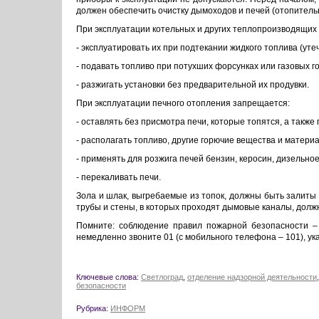
должен обеспечить очистку дымоходов и печей (отопитель
При эксплуатации котельных и других теплопроизводящих
- эксплуатировать их при подтекании жидкого топлива (утеч
- подавать топливо при потухших форсунках или газовых г
- разжигать установки без предварительной их продувки.
При эксплуатации печного отопления запрещается:
- оставлять без присмотра печи, которые топятся, а также
- располагать топливо, другие горючие вещества и матери
- применять для розжига печей бензин, керосин, дизельно
- перекаливать печи.
Зола и шлак, выгребаемые из топок, должны быть залиты
трубы и стены, в которых проходят дымовые каналы, дол
Помните: соблюдение правил пожарной безопасности –
немедленно звоните 01 (с мобильного телефона – 101), ук
Ключевые слова:
Светлоград
,
отделение надзорной деятельности
безопасности
Рубрика:
ИНФОРМ