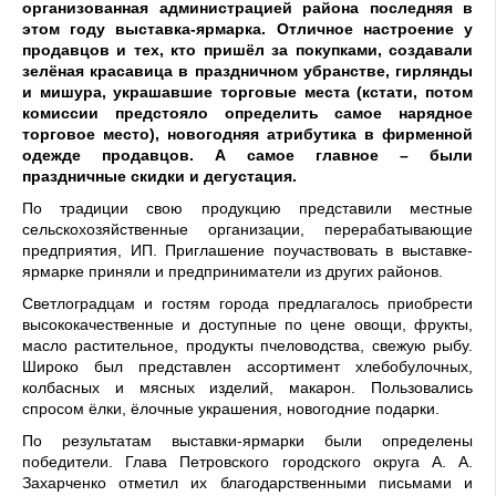
организованная администрацией района последняя в
этом году выставка-ярмарка. Отличное настроение у
продавцов и тех, кто пришёл за покупками, создавали
зелёная красавица в праздничном убранстве, гирлянды
и мишура, украшавшие торговые места (кстати, потом
комиссии предстояло определить самое нарядное
торговое место), новогодняя атрибутика в фирменной
одежде продавцов. А самое главное – были
праздничные скидки и дегустация.
По традиции свою продукцию представили местные
сельскохозяйственные организации, перерабатывающие
предприятия, ИП. Приглашение поучаствовать в выставке-
ярмарке приняли и предприниматели из других районов.
Светлоградцам и гостям города предлагалось приобрести
высококачественные и доступные по цене овощи, фрукты,
масло растительное, продукты пчеловодства, свежую рыбу.
Широко был представлен ассортимент хлебобулочных,
колбасных и мясных изделий, макарон. Пользовались
спросом ёлки, ёлочные украшения, новогодние подарки.
По результатам выставки-ярмарки были определены
победители. Глава Петровского городского округа А. А.
Захарченко отметил их благодарственными письмами и