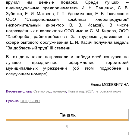
вручил им ценные подарки. Среди лучших –
индивидуальные предприниматели И. Н. Пащенко, С. В.
Зубенко, Е. И. Матвеев, Г. П. Удовитченко, Е. В. Ткаченко и
ООО "Ставропольский комбинат хлебопродуктов"
(исполнительный директор В. В. Исаков). В числе
награждённых и коллективы ООО имени С. М. Кирова, ООО
"Хлебороб», райпотребсоюза. За трудовые достижения в
сфере бытового обслуживания Е. И. Касич получила медаль
"За доблестный труд" III степени.
В тот день также награждали и победителей конкурса на
лучшее праздничное оформление территорий
муниципальных учреждений (об этом подробнее в
следующем номере).
Елена МОЖЕВИТИНА
Ключевые слова:
Светлоград
,
ярмарка
,
Новый год
,
2017
,
петровский округ
Рубрика:
ОБЩЕСТВО
Печаль
0