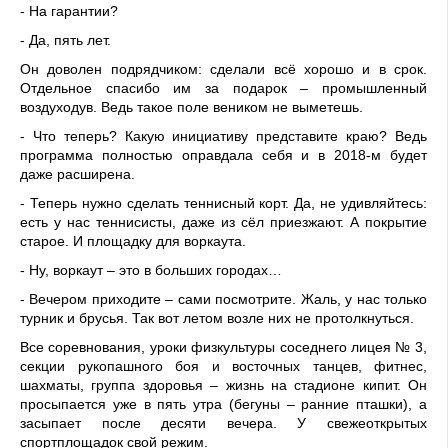
- На гарантии?
- Да, пять лет.
Он доволен подрядчиком: сделали всё хорошо и в срок.
Отдельное спасибо им за подарок – промышленный
воздуходув. Ведь такое поле веником не выметешь.
- Что теперь? Какую инициативу представите краю? Ведь
программа полностью оправдала себя и в 2018-м будет
даже расширена.
- Теперь нужно сделать теннисный корт. Да, не удивляйтесь:
есть у нас теннисисты, даже из сёл приезжают. А покрытие
старое. И площадку для воркаута.
- Ну, воркаут – это в больших городах…
- Вечером приходите – сами посмотрите. Жаль, у нас только
турник и брусья. Так вот летом возле них не протолкнуться.
Все соревнования, уроки физкультуры соседнего лицея № 3,
секции рукопашного боя и восточных танцев, фитнес,
шахматы, группа здоровья – жизнь на стадионе кипит. Он
просыпается уже в пять утра (бегуны – ранние пташки), а
засыпает после десяти вечера. У свежеоткрытых
спортплощадок свой режим.