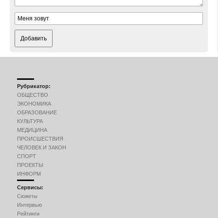
Добавить
Рубрикатор:
ОБЩЕСТВО
ЭКОНОМИКА
ОБРАЗОВАНИЕ
КУЛЬТУРА
МЕДИЦИНА
ПРОИСШЕСТВИЯ
ЧЕЛОВЕК И ЗАКОН
СПОРТ
ПРОЕКТЫ
ИНФОРМ
Сервисы:
Сюжеты
Интервью
Рейтинги