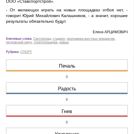
ООО «Ставспортстрой».
- От желающих играть на новых площадках отбоя нет, -
говорит Юрий Михайлович Калашников, - а значит, хорошие
результаты обязательно будут.
Елена АРЦИМОВИЧ
Ключевые слова:
Светлоград
,
стадион
,
программа местных инициатив
,
петровский округ
,
спортплощадки
,
новые
Рубрика:
СПОРТ
Печаль
0
Радость
0
Гнев
0