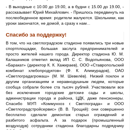
- В выходные с 10.00 до 19.00, а в будни с 15.00 до 19.00, -
рассказывает Юрий Михайлович. - Пришлось передвинуть на
послеобеденное время: родители жалуются. Школьники, как
уроки закончатся, не домой, а сразу к нам...
Спасибо за поддержку!
В том, что на светлоградском стадионе появились три новые
спортплощадки, большая заслуга предпринимателей и
просто жителей нашего города. Директор стадиона Ю. М.
Калашников отметил вклад ИП С. С. Водопьянова, ООО
«Баракат» (директор К. К. Хажираев), ООО «Ставропольский
комбинат хлебопродуктов» (Ф. К. Алимурадов), ОАО
«Светлоградагромаш» (М. М. Шевелёв). Низкий поклон и
другим организациям и неравнодушным людям, которые
сообща собрали более ста тысяч рублей. Участвовали все
без исключения городские детские сады и школы,
администрации города и района, ЦДК, даже пенсионеры.
Спасибо МУП «Коммунхоз г. Светлограда» и ООО
«Светлоградстройсервис» (В. В. Трощий): они совершенно
бесплатно сделали демонтаж старых ограждений и
разбитого асфальта. А за подарок (промышленный
воздуходув) сотрудники стадиона благодарны подрядчику