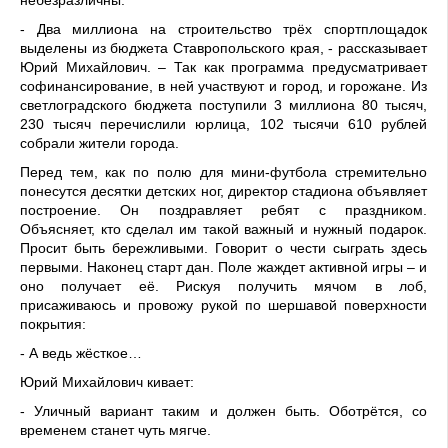
небезразличны.
- Два миллиона на строительство трёх спортплощадок
выделены из бюджета Ставропольского края, - рассказывает
Юрий Михайлович. – Так как программа предусматривает
софинансирование, в ней участвуют и город, и горожане. Из
светлоградского бюджета поступили 3 миллиона 80 тысяч,
230 тысяч перечислили юрлица, 102 тысячи 610 рублей
собрали жители города.
Перед тем, как по полю для мини-футбола стремительно
понесутся десятки детских ног, директор стадиона объявляет
построение. Он поздравляет ребят с праздником.
Объясняет, кто сделал им такой важный и нужный подарок.
Просит быть бережливыми. Говорит о чести сыграть здесь
первыми. Наконец старт дан. Поле жаждет активной игры – и
оно получает её. Рискуя получить мячом в лоб,
присаживаюсь и провожу рукой по шершавой поверхности
покрытия:
- А ведь жёсткое…
Юрий Михайлович кивает:
- Уличный вариант таким и должен быть. Оботрётся, со
временем станет чуть мягче.