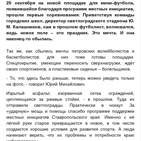
20 сентября на новой площадке для мини-футбола,
появившейся благодаря программе местных инициатив,
прошли первые соревнования. Приветствуя команды
городских школ, директор светлоградского стадиона Ю.
М. Калашников, сам в прошлом футболист, волновался,
ведь новое поле – это праздник. Это мечта. И она
наконец-то сбылась.
Так же, как сбылись мечты петровских волейболистов и
баскетболистов: для них тоже готовы площадки.
Спецпокрытие, умеющее переносить сверхнагрузки, ждёт
своих спортсменов, а пластиковые сиденья – болельщиков.
- То, что здесь было раньше, теперь можно увидеть только
на фото, - говорит Юрий Михайлович.
Изрытый асфальт, изорванная сетка ограждений,
цепляющаяся за ржавые стойки, - в прошлом. Туда их
отправили светлоградцы. Практически в нокаут. За
«ударную» мощь и помощь спасибо программе поддержки
местных инициатив Ставропольского края. Именно с её
лёгкой руки старое превращается в новое, в том числе
создаются хорошие условия для развития спорта. А люди
начинают верить, что их проблемы и потребности краю