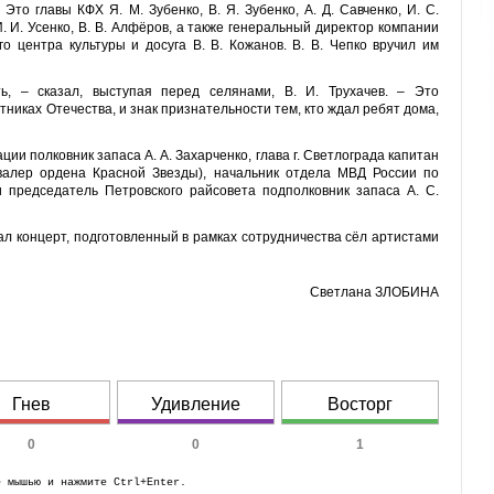
Это главы КФХ Я. М. Зубенко, В. Я. Зубенко, А. Д. Савченко, И. С.
И. И. Усенко, В. В. Алфёров, а также генеральный директор компании
го центра культуры и досуга В. В. Кожанов. В. В. Чепко вручил им
ь, – сказал, выступая перед селянами, В. И. Трухачев. – Это
тниках Отечества, и знак признательности тем, кто ждал ребят дома,
и полковник запаса А. А. Захарченко, глава г. Светлограда капитан
кавалер ордена Красной Звезды), начальник отдела МВД России по
 председатель Петровского райсовета подполковник запаса А. С.
ал концерт, подготовленный в рамках сотрудничества сёл артистами
Светлана ЗЛОБИНА
Гнев
Удивление
Восторг
0
0
1
е мышью и нажмите Ctrl+Enter.