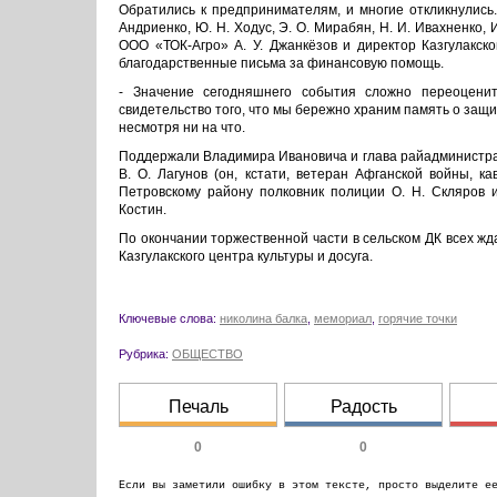
Обратились к предпринимателям, и многие откликнулись. 
Андриенко, Ю. Н. Ходус, Э. О. Мирабян, Н. И. Ивахненко, 
ООО «ТОК-Агро» А. У. Джанкёзов и директор Казгулакско
благодарственные письма за финансовую помощь.
- Значение сегодняшнего события сложно переоценит
свидетельство того, что мы бережно храним память о защи
несмотря ни на что.
Поддержали Владимира Ивановича и глава райадминистраци
В. О. Лагунов (он, кстати, ветеран Афганской войны, 
Петровскому району полковник полиции О. Н. Скляров и
Костин.
По окончании торжественной части в сельском ДК всех жд
Казгулакского центра культуры и досуга.
Ключевые слова:
николина балка
,
мемориал
,
горячие точки
Рубрика:
ОБЩЕСТВО
Печаль
Радость
0
0
Если вы заметили ошибку в этом тексте, просто выделите е