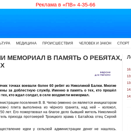
Реклама в «ПВ» 4-35-66
ЬТУРА
МЕДИЦИНА
ПРОИСШЕСТВИЯ
ЧЕЛОВЕК И ЗАКОН
СПОРТ
И МЕМОРИАЛ В ПАМЯТЬ О РЕБЯТАХ,
Л
АХ
16
13
13
ячих точках воевали более 60 ребят из Николиной Балки. Многие
14
ены за доблестную службу. Именно в память о тех, кто прошёл
и тех, кто ждал солдат, в селе воздвигли мемориал.
14
инистрации поселения В. В. Чепко (именно он является инициатором
ром») плита выполнена из чёрного гранита, над ней – колокол,
150 лет. Его пожертвовал на благое дело бывший житель Николиной
тель прихода протоиерей Троицкого храма г. Батайска отец Сергий
ществление идеи у сельской администрации денег не нашлось.