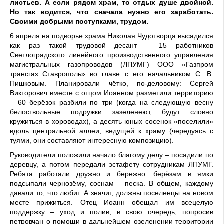
листьев. А если рядом храм, то отдых душе двойной.
Но так водится, что сначала нужно его заработать.
Своими добрыми поступками, трудом.
6 апреля на подворье храма Николая Чудотворца высадился
как раз такой трудовой десант – 15 работников
Светлоградского линейного производственного управления
магистральных газопроводов (ЛПУМГ) ООО «Газпром
трансгаз Ставрополь» во главе с его начальником С. В.
Пишковым. Планировали чётко, по-деловому: Сергей
Викторович вместе с отцом Иоанном разметили территорию
– 60 берёзок разбили по три (когда на следующую весну
белоствольные подружки зазеленеют, будут словно
кружиться в хороводах), а десять юных сосенок «поселили»
вдоль центральной аллеи, ведущей к храму (чередуясь с
туями, они составляют интересную композицию).
Руководители положили начало благому делу – посадили по
деревцу, а потом передали эстафету сотрудникам ЛПУМГ.
Ребята работали дружно и бережно: берёзам в ямки
подсыпали чернозёму, соснам – песка. В общем, каждому
давали то, что любит. А значит, должны поселенцы на новом
месте прижиться. Отец Иоанн обещал им всецелую
поддержку – уход и полив, в свою очередь, попросив
петровчан о помощи в дальнейшем озеленении территории