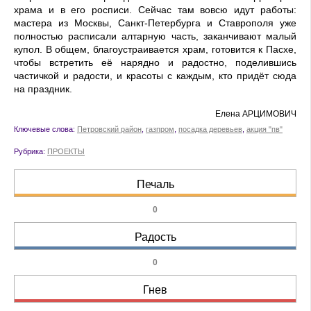
храма и в его росписи. Сейчас там вовсю идут работы:
мастера из Москвы, Санкт-Петербурга и Ставрополя уже
полностью расписали алтарную часть, заканчивают малый
купол. В общем, благоустраивается храм, готовится к Пасхе,
чтобы встретить её нарядно и радостно, поделившись
частичкой и радости, и красоты с каждым, кто придёт сюда
на праздник.
Елена АРЦИМОВИЧ
Ключевые слова:
Петровский район
,
газпром
,
посадка деревьев
,
акция "пв"
Рубрика:
ПРОЕКТЫ
Печаль
0
Радость
0
Гнев