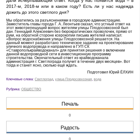
дали исчерпывающий ответ. Когда у нас появится вода – в
2017-м, 2018-м или в каком году? Есть ли у нас надежда
дожить до этого светлого дня?
Мы обратились за разъяснениями в городскую администрацию.
Заместитель главы города Г. А. Леонтьев сказал, что устный ответ на
этот животрепещущий вопрос жителям улицы Плодосовхозной был
дан. Геннадий Алексеевич без бюрократических проволочек, прямо от
руки, на обратной стороне ксерокопии письма жителей написал:
«Вопрос водоснабжения улицы Плодосовхозной решается. На
данный момент разработано техническое задание на проектирование
уличного водопровода и направлено в ГУП СК
«Ставрополькрайводоканал» для принятия решения о включении
данной водопроводной сети в инвестиционную программу
строительства. Окончательный ответ из крайводоканала
администрация г. Светлограда получит в течение двух месяцев». Вот
тогда и станет ясно, сколько ещё ждать.
Подготовил Юрий ЁЛХИН
Ключевые слова:
Светлоград
,
улица Плодосовхозная
,
вода
Рубрика:
ОБЩЕСТВО
Печаль
0
Радость
0