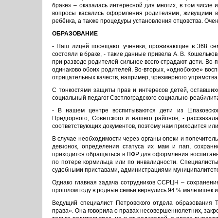
браке» – оказалась интересной для многих, в том числе
вопросы касались оформления родителями, живущими в
ребёнка, а также процедуры установления отцовства. Оче
ОБРАЗОВАНИЕ
- Наш лицей посещают ученики, проживающие в 368 сем
состояли в браке, - такие данные привела А. В. Кошелько
при разводе родителей сильнее всего страдают дети. Во-
одинаково обоих родителей. Во-вторых, «однобокое» вос
отрицательных качеств, например, чрезмерного упрямства
С тонкостями защиты прав и интересов детей, оставшихс
социальный педагог Светлоградского социально-реабили
- В нашем центре воспитываются дети из Шпаковского,
Предгорного, Советского и нашего районов, - рассказал
соответствующих документов, поэтому нам приходится или 
В случае необходимости через органы опеки и попечител
девчонок, определения статуса их мам и пап, сохран
приходится обращаться в ПФР для оформления воспитанни
по потере кормильца или по инвалидности. Специалисты
судебными приставами, администрациями муниципалитето
Однако главная задача сотрудников ССРЦН – сохранение
прошлом году в родные семьи вернулись 94 % мальчишек и 
Ведущий специалист Петровского отдела образования Т.
права». Она говорила о правах несовершеннолетних, закр