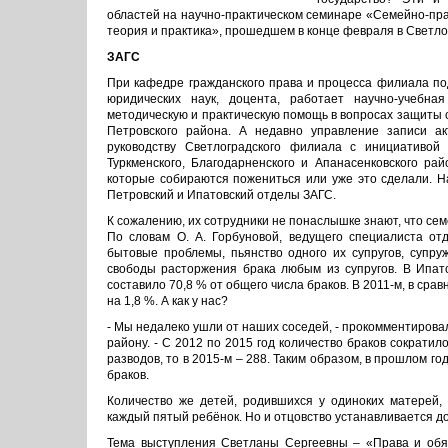
областей на научно-практическом семинаре «Семейно-пра
теория и практика», прошедшем в конце февраля в Светл
ЗАГС
При кафедре гражданского права и процесса филиала под
юридических наук, доцента, работает научно-учебна
методическую и практическую помощь в вопросах защиты с
Петровского района. А недавно управление записи ак
руководству Светлоградского филиала с инициативой 
Туркменского, Благодарненского и Апанасенковского р
которые собираются пожениться или уже это сделали. Н
Петровский и Ипатовский отделы ЗАГС.
К сожалению, их сотрудники не понаслышке знают, что семе
По словам О. А. Горбуновой, ведущего специалиста от
бытовые проблемы, пьянство одного их супругов, супруж
свободы расторжения брака любым из супругов. В Ипато
составило 70,8 % от общего числа браков. В 2011-м, в срав
на 1,8 %. А как у нас?
- Мы недалеко ушли от наших соседей, - прокомментирова
району. - С 2012 по 2015 год количество браков сократило
разводов, то в 2015-м – 288. Таким образом, в прошлом г
браков.
Количество же детей, родившихся у одиноких матерей, 
каждый пятый ребёнок. Но и отцовство устанавливается до
Тема выступления Светланы Сергеевны – «Права и обяз