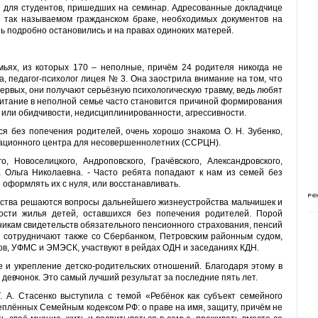
 и для студентов, пришедших на семинар. Адресованные докладчице
 так называемом гражданском браке, необходимых документов на
нь подробно остановились и на правах одиноких матерей.
ьях, из которых 170 – неполные, причём 24 родителя никогда не
ва, педагог-психолог лицея № 3. Она заострила внимание на том, что
первых, они получают серьёзную психологическую травму, ведь любят
питание в неполной семье часто становится причиной формирования
 или обидчивости, недисциплинированности, агрессивности.
я без попечения родителей, очень хорошо знакома О. Н. Зубенко,
тационного центра для несовершеннолетних (ССРЦН).
 Новоселицкого, Андроповского, Грачёвского, Александровского,
а Ольга Николаевна. - Часто ребята попадают к нам из семей без
оформлять их с нуля, или восстанавливать.
ьства решаются вопросы дальнейшего жизнеустройства мальчишек и
ности жилья детей, оставшихся без попечения родителей. Порой
кам свидетельств обязательного пенсионного страхования, пенсий
 сотрудничают также со Сбербанком, Петровским районным судом,
в, УФМС и ЭМЭСК, участвуют в рейдах ОДН и заседаниях КДН.
 и укрепление детско-родительских отношений. Благодаря этому в
девчонок. Это самый лучший результат за последние пять лет.
 А. Стасенко выступила с темой «Ребёнок как субъект семейного
еплённых Семейным кодексом РФ: о праве на имя, защиту, причём не