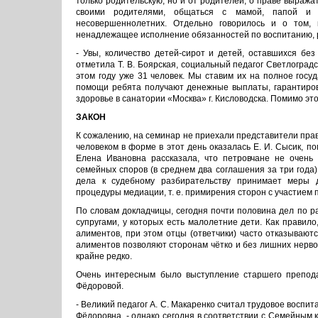
только родительскую, но и от родителей, о праве выража
своими родителями, общаться с мамой, папой и 
несовершеннолетних. Отдельно говорилось и о том,
ненадлежащее исполнение обязанностей по воспитанию, р
- Увы, количество детей-сирот и детей, оставшихся без
отметила Т. В. Боярская, социальный педагог Светлоградс
этом году уже 31 человек. Мы ставим их на полное госу
помощи ребята получают денежные выплаты, гарантиров
здоровье в санатории «Москва» г. Кисловодска. Помимо э
ЗАКОН
К сожалению, на семинар не приехали представители пра
человеком в форме в этот день оказалась Е. И. Сысик, п
Елена Ивановна рассказала, что петровчане не очень
семейных споров (в среднем два соглашения за три года)
дела к судебному разбирательству принимает меры 
процедуры медиации, т. е. примирения сторон с участием 
По словам докладчицы, сегодня почти половина дел по р
супругами, у которых есть малолетние дети. Как правил
алиментов, при этом отцы (ответчики) часто отказывают
алиментов позволяют сторонам чётко и без лишних нерво
крайне редко.
Очень интересным было выступление старшего препод
Фёдоровой.
- Великий педагог А. С. Макаренко считал трудовое восп
Фёдоровна, - однако сегодня в соответствии с Семейным 