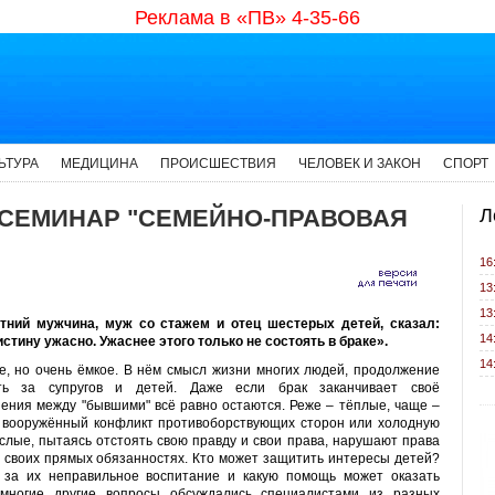
Реклама в «ПВ» 4-35-66
ЬТУРА
МЕДИЦИНА
ПРОИСШЕСТВИЯ
ЧЕЛОВЕК И ЗАКОН
СПОРТ
 СЕМИНАР "СЕМЕЙНО-ПРАВОВАЯ
Л
16
13
13
тний мужчина, муж со стажем и отец шестерых детей, сказал:
14
истину ужасно. Ужаснее этого только не состоять в браке».
14
е, но очень ёмкое. В нём смысл жизни многих людей, продолжение
сть за супругов и детей. Даже если брак заканчивает своё
ения между "бывшими" всё равно остаются. Реже – тёплые, чаще –
 вооружённый конфликт противоборствующих сторон или холодную
ослые, пытаясь отстоять свою правду и свои права, нарушают права
о своих прямых обязанностях. Кто может защитить интересы детей?
 за их неправильное воспитание и какую помощь может оказать
 многие другие вопросы обсуждались специалистами из разных