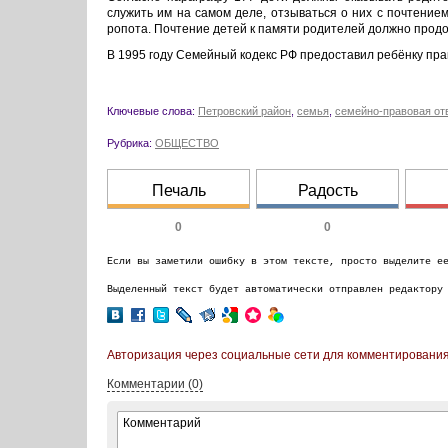
служить им на самом деле, отзываться о них с почтение
ропота. Почтение детей к памяти родителей должно продо
В 1995 году Семейный кодекс РФ предоставил ребёнку прак
Ключевые слова:
Петровский район
,
семья
,
семейно-правовая от
Рубрика:
ОБЩЕСТВО
Печаль
Радость
0
0
Если вы заметили ошибку в этом тексте, просто выделите е
Выделенный текст будет автоматически отправлен редактору
Авторизация через социальные сети для комментирования
Комментарии (0)