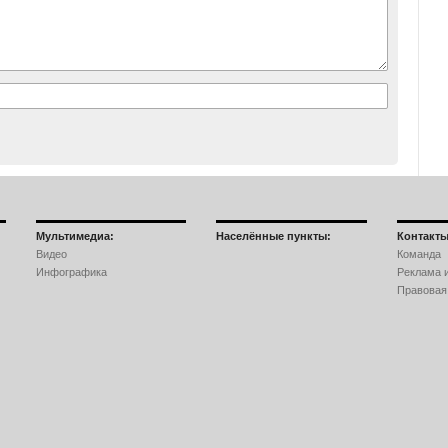
Мультимедиа:
Населённые пункты:
Контакты
Видео
Команда
Инфографика
Реклама и
Правовая