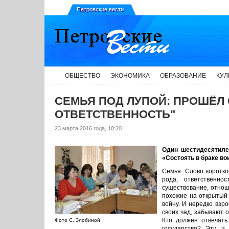
Петровские вести
ОБЩЕСТВО
ЭКОНОМИКА
ОБРАЗОВАНИЕ
КУЛ
СЕМЬЯ ПОД ЛУПОЙ: ПРОШЁЛ
ОТВЕТСТВЕННОСТЬ"
23 марта 2016 года, 10:20 |
Один шестидесятиле
«Состоять в браке во
Семья. Слово коротко
рода, ответственно
существование, отнош
похожие на открытый
войну. И нередко взр
своих чад, забывают 
Кто должен отвечать
Фото С. Злобиной
государство? Эти и