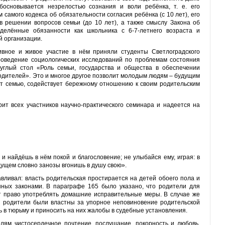
босновывается незрелостью сознания и воли ребёнка, т. е. его
самого кодекса об обязательности согласия ребёнка (с 10 лет), его
в решении вопросов семьи (до 10 лет), а также смыслу Закона об
делённые обязанности как школьника с 6-7-летнего возраста и
й организации.
ивное и живое участие в нём приняли студенты Светлоградского
оведение социологических исследований по проблемам состояния
углый стол «Роль семьи, государства и общества в обеспечении
родителей». Это и многое другое позволит молодым людям – будущим
ет семью, содействует бережному отношению к своим родительским
т всех участников научно-практического семинара и надеется на
и найдёшь в нём покой и благословение; не улыбайся ему, играя: в
ущем словно занозы вгонишь в душу свою».
авливал: власть родительская простирается на детей обоего пола и
енных законами. В параграфе 165 было указано, что родители для
 право употреблять домашние исправительные меры. В случае же
й родители были властны за упорное неповиновение родительской
ь в тюрьму и приносить на них жалобы в судебные установления.
лям чистосердечное почтение, послушание, покорность и любовь,