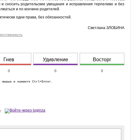
м и сносить родительские увещания и исправления терпеливо и без
лжаться и по кончине родителей.
тически одни права, без обязанностей.
Светлана ЗЛОБИНА
ветственность
Гнев
Удивление
Восторг
0
0
0
е мышью и нажмите Ctrl+Enter.
: