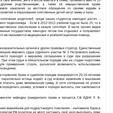
ть своё мнение, жить и воспитываться в семье, проживать вместе со
другими родственниками, а также об имущественном праве
 какое наказание за жестокое обращение со своими чадами и
азвитию и образованию собственных детей несут мамы и папы.
 попечения родителей, среди наших студентов ежегодно растёт, -
кого педколлежда. - Если в 2012-2013 учебном году их было 25, то в
дарственное обеспечение в начале сентября. В числе прочих видов
анные государством, ежегодно летом они отдыхают и поправляют
того им оказывается медицинская и реабилитационная помощь.
воохранительных органов и других правовых структур. Единственным
омощник мирового судьи судебного участка № 2 Петровского района.
 часто приходят к мировому соглашению в суде при разрешении
. При этом судья в обязательном порядке уже на стадии подготовки
для примирения сторон, разъясняя возможность использования
посредника.
асторжению брака в судебном порядке инициируется 20-24-летними
о, параллельно истица подаёт в суд исковое заявление о взыскании
ся платить даже минимальную сумму. И хотя соглашения об уплате
в определить размер, условия и порядок выплаты, они заключаются
авателя кафедры гражданского права и процесса СФ ИДНК Л. Ф.
итание важнейшим для подрастающего поколения, - напомнила Лариса
кодексом РФ родители не могут заставить своё чадо выполнять даже