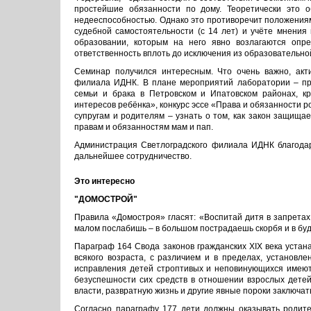
простейшие обязанности по дому. Теоретически это о
недееспособностью. Однако это противоречит положениям 
судебной самостоятельности (с 14 лет) и учёте мнения 
образовании, которым на него явно возлагаются опре
ответственность вплоть до исключения из образовательно
Семинар получился интересным. Что очень важно, акт
филиала ИДНК. В плане мероприятий лаборатории – пр
семьи и брака в Петровском и Ипатовском районах, кр
интересов ребёнка», конкурс эссе «Права и обязанности 
супругам и родителям – узнать о том, как закон защища
правам и обязанностям мам и пап.
Администрация Светлоградского филиала ИДНК благодари
дальнейшее сотрудничество.
Это интересно
"ДОМОСТРОЙ"
Правила «Домостроя» гласят: «Воспитай дитя в запретах 
малом послабишь – в большом пострадаешь скорбя и в буд
Параграф 164 Свода законов гражданских XIX века устан
всякого возраста, с различием и в пределах, установл
исправления детей строптивых и неповинующихся имеют
безуспешности сих средств в отношении взрослых дете
власти, развратную жизнь и другие явные пороки заключат
Согласно параграфу 177 дети должны оказывать родите