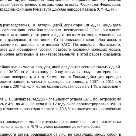
вовая ответственность по законодательству Российской Федерации:
оградском филиале Института Дружбы народов Кавказа (СФ ИДНК).
 руководством Е. А. Татаринцевой, директора СФ ИДНК, кандидата
я лаборатория семейно-правовых исследований. Она оказывает
емьи, материнства, отцовства и детства всем категориям населения
тов гражданского состояния Ставропольского края обратилось к
заключить договор с отделами ЗАГС Петровского, Ипатовского,
айонов для повышения уровня правового сознания молодых людей,
аиболее активными и заинтересованными в этой работе оказались
йная жизнь многих пар, увы, иной раз длится всего нескольких дней.
дела ЗАГС по Ипатовскому району, причины тому – материально-
еская неверность и т. д. Кроме того, в России действует принцип
вском районе количество разводов за период с 2007 по 2011 год
нении с 2007-м, количество браков сократилось на 9,1 %, а разводов –
ла С. С. Шулакова, ведущий специалист отдела ЗАГС по Петровскому
сь с 450 до 408. Но если в 2012 году было зарегистрировано 350 (!)
оду количество разводов составило 70,6 % от количества заключённых
за последние годы практически не изменилось – это практически
вольно часто – в 70 % случаев рождения детей вне брака.
анности детей, родившихся от лиц, не состоящих между собой в