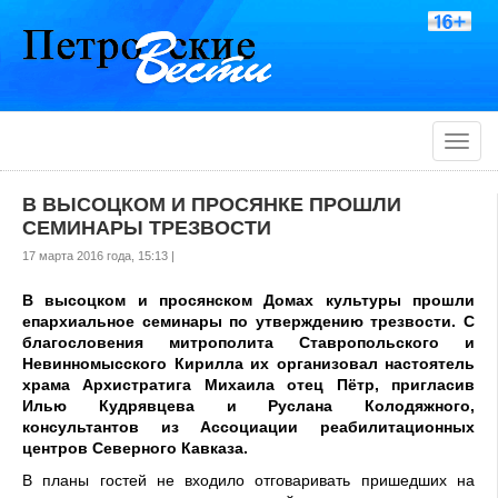
Toggle
naviga
В ВЫСОЦКОМ И ПРОСЯНКЕ ПРОШЛИ
СЕМИНАРЫ ТРЕЗВОСТИ
17 марта 2016 года, 15:13 |
В высоцком и просянском Домах культуры прошли
епархиальное семинары по утверждению трезвости. С
благословения митрополита Ставропольского и
Невинномысского Кирилла их организовал настоятель
храма Архистратига Михаила отец Пётр, пригласив
Илью Кудрявцева и Руслана Колодяжного,
консультантов из Ассоциации реабилитационных
центров Северного Кавказа.
В планы гостей не входило отговаривать пришедших на