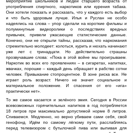
мероприятие школьников и людей старшего возраста от
употребления спиртного, наркотиков или курения табака.
Они хотели показать и рассказать, что у каждого есть выбор
и что быть здоровым лучше. Илья и Руслан не особо
надеялись на слова – упор сделали на короткие фильмы и
полуминутные видеоролики о последствиях вредных
привычек, привели ужасающие статистические данные.
Конечно, они не открыли тайны, рассказав, что наркомания
стремительно молодеет: колоться, курить и нюхать начинают
уже лет с тринадцати. Но действительно страшны
прозвучавшие слова: «Пока в этой войне мы проигрываем.
Наркотик во всех его проявлениях – в сигаретах, напитках,
жвачках, порошке – каждый день обращает в рабство сотни
человек. Привыкание стопроцентное. В зоне риска все. Не
играет роль возраст. Ничего не значит социальное и
материальное положение. И спасения от его «ига»
практически нет».
То же самое касается и зелёного змия. Сегодня в России
всевозможных горячительных напитков в год потребляется
18 литров при максимально допустимой норме 8 литров.
Спиваемся. Медленно, но верно убиваем сами себя, свой
генофонд. Идём по самому лёгкому пути, расслабляясь
перед телевизором с бутылочкой пива или выпивая для