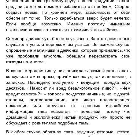
успокоения нервов рюмочку-другую на сон грядущий. Только
вряд ли алкоголь поможет избавиться от проблем. Скорее,
создаст новые. По крайней мере, зависимость от себя
обеспечит точно. Только карабкаться вверх будет нелегко.
Если вообще возможно. Именно поэтому нынешние
школьники должны отказаться от химического «кайфа».
Семинар длился чуть более двух часов. За это время юные
слушатели успели порядком испугаться. Во всяком случае,
опрошенные мальчишки и девчонки, которые признались, что
уже пробовали алкоголь, обещали пересмотреть свои
взгляды на многое.
В конце мероприятия у них появилась возможность задать
консультантам вопросы, причём как вслух, так и анонимно, в
записках. Последних поступило к ведущим порядка двух
десятков. «Наносит ли вред безалкогольное пиво?», «Чем
вредит самогон?» – вопросы по-детски наивные, но, с другой
стороны, подтверждающие, что часто подрастающее
поколение или получает от взрослых искажённую
информацию типа «самогон – полезный, потому что
домашний и экологически чистый продукт», или просто не
обсуждает с родителями подобные темы.
В любом случае обратная связь ведущих, которые, кстати,