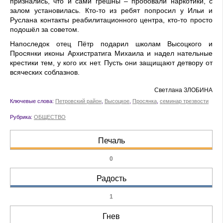
признались, что и сами грешны – пробовали наркотики, с
залом установилась. Кто-то из ребят попросил у Ильи и
Руслана контакты реабилитационного центра, кто-то просто
подошёл за советом.
Напоследок отец Пётр подарил школам Высоцкого и
Просянки иконы Архистратига Михаила и надел нательные
крестики тем, у кого их нет. Пусть они защищают детвору от
всяческих соблазнов.
Светлана ЗЛОБИНА
Ключевые слова:
Петровский район
,
Высоцкое
,
Просянка
,
семинар трезвости
Рубрика:
ОБЩЕСТВО
Печаль
0
Радость
1
Гнев