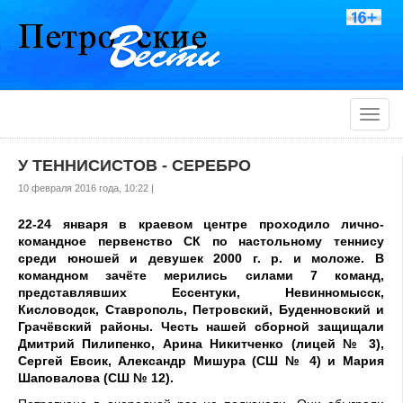
Toggle
naviga
У ТЕННИСИСТОВ - СЕРЕБРО
10 февраля 2016 года, 10:22 |
22-24 января в краевом центре проходило лично-
командное первенство СК по настольному теннису
среди юношей и девушек 2000 г. р. и моложе. В
командном зачёте мерились силами 7 команд,
представлявших Ессентуки, Невинномысск,
Кисловодск, Ставрополь, Петровский, Буденновский и
Грачёвский районы. Честь нашей сборной защищали
Дмитрий Пилипенко, Арина Никитченко (лицей № 3),
Сергей Евсик, Александр Мишура (СШ № 4) и Мария
Шаповалова (СШ № 12).