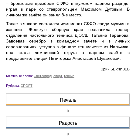
– бронзовым призёром СКФО в мужском парном разряде,
играя в паре со ставропольцем Максимом Дутовым. В
личном же зачёте он занял 8-е место.
Также в январе состоялся чемпионат СКФО среди мужчин и
женщин. Женскую сборную края возглавила тренер
отделения настольного тенниса ДЮСШ Татьяна Таранова.
Завоевав серебро в командном зачёте и в личных
соревнованиях, уступив в финале теннисистке из Нальчика,
она стала чемпионкой округа в парном зачёте с
представительницей Пятигорска Анастасией Шуваловой.
Юрий БЕРЛИЗЕВ
Ключевые слова:
Светлоград
,
спорт
,
теннис
Рубрика:
СПОРТ
Печаль
0
Радость
0