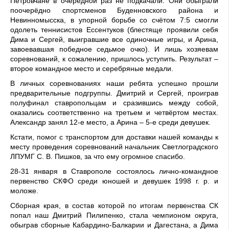
Петровчане в очередной раз не подкачали. Они обыграли
поочерёдно спортсменов Буденновского района и
Невинномысска, в упорной борьбе со счётом 7:5 смогли
одолеть теннисистов Ессентуков (блестяще проявили себя
Дима и Сергей, выигравшие все одиночные игры, и Арина,
завоевавшая победное седьмое очко). И лишь хозяевам
соревнований, к сожалению, пришлось уступить. Результат –
второе командное место и серебряные медали.
В личных соревнованиях наши ребята успешно прошли
предварительные подгруппы. Дмитрий и Сергей, проиграв
полуфинал ставропольцам и сразившись между собой,
оказались соответственно на третьем и четвёртом местах.
Александр занял 12-е место, а Арина – 5-е среди девушек.
Кстати, помог с транспортом для доставки нашей команды к
месту проведения соревнований начальник Светлоградского
ЛПУМГ С. В. Пишков, за что ему огромное спасибо.
28-31 января в Ставрополе состоялось лично-командное
первенство СКФО среди юношей и девушек 1998 г. р. и
моложе.
Сборная края, в состав которой по итогам первенства СК
попал наш Дмитрий Пилипенко, стала чемпионом округа,
обыграв сборные Кабардино-Балкарии и Дагестана, а Дима