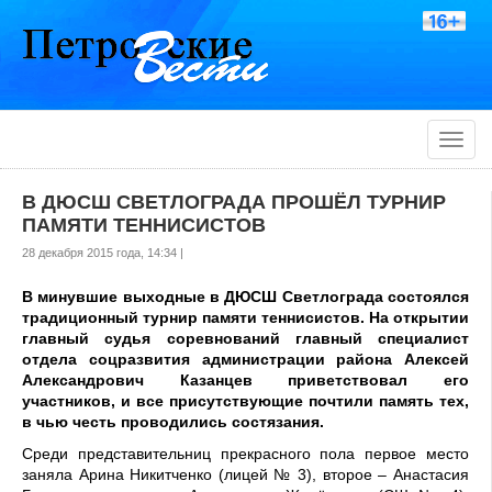
Toggle
naviga
В ДЮСШ СВЕТЛОГРАДА ПРОШЁЛ ТУРНИР
ПАМЯТИ ТЕННИСИСТОВ
28 декабря 2015 года, 14:34 |
В минувшие выходные в ДЮСШ Светлограда состоялся
традиционный турнир памяти теннисистов. На открытии
главный судья соревнований главный специалист
отдела соцразвития администрации района Алексей
Александрович Казанцев приветствовал его
участников, и все присутствующие почтили память тех,
в чью честь проводились состязания.
Среди представительниц прекрасного пола первое место
заняла Арина Никитченко (лицей № 3), второе – Анастасия