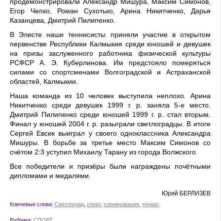
продемонстрировали Александр Мишура, Максим Симонов,
Егор Чепко, Роман Сухотько, Арина Никитченко, Дарья
Казанцева, Дмитрий Пилипенко.
В Элисте наши теннисисты приняли участие в открытом
первенстве Республики Калмыкия среди юношей и девушек
на призы заслуженного работника физической культуры
РСФСР А. Э. Куберлинова. Им предстояло померяться
силами со спортсменами Волгоградской и Астраханской
областей, Калмыкии.
Наша команда из 10 человек выступила неплохо. Арина
Никитченко среди девушек 1999 г. р. заняла 5-е место.
Дмитрий Пилипенко среди юношей 1999 г. р. стал вторым.
Финал у юношей 2004 г. р. разыграли светлоградцы. В итоге
Сергей Евсик выиграл у своего одноклассника Александра
Мишуры. В борьбе за третье место Максим Симонов со
счётом 2:3 уступил Михаилу Тарану из города Волжского.
Все победители и призёры были награждены почётными
дипломами и медалями.
Юрий БЕРЛИЗЕВ
Ключевые слова:
Светлоград
,
спорт
,
соревнования
,
теннис
Рубрика:
СПОРТ