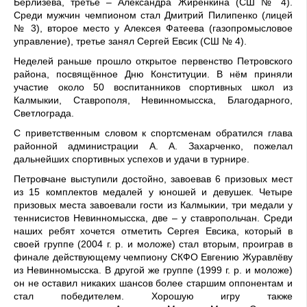
Берлизева, третье – Александра Жирёнкина (СШ № 4).
Среди мужчин чемпионом стал Дмитрий Пилипенко (лицей
№ 3), второе место у Алексея Фатеева (газопромысловое
управление), третье занял Сергей Евсик (СШ № 4).
Неделей раньше прошло открытое первенство Петровского
района, посвящённое Дню Конституции. В нём приняли
участие около 50 воспитанников спортивных школ из
Калмыкии, Ставрополя, Невинномысска, Благодарного,
Светлограда.
С приветственным словом к спортсменам обратился глава
районной администрации А. А. Захарченко, пожелал
дальнейших спортивных успехов и удачи в турнире.
Петровчане выступили достойно, завоевав 6 призовых мест
из 15 комплектов медалей у юношей и девушек. Четыре
призовых места завоевали гости из Калмыкии, три медали у
теннисистов Невинномысска, две – у ставропольчан. Среди
наших ребят хочется отметить Сергея Евсика, который в
своей группе (2004 г. р. и моложе) стал вторым, проиграв в
финале действующему чемпиону СКФО Евгению Журавлёву
из Невинномысска. В другой же группе (1999 г. р. и моложе)
он не оставил никаких шансов более старшим оппонентам и
стал победителем. Хорошую игру также