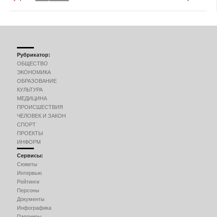
Рубрикатор:
ОБЩЕСТВО
ЭКОНОМИКА
ОБРАЗОВАНИЕ
КУЛЬТУРА
МЕДИЦИНА
ПРОИСШЕСТВИЯ
ЧЕЛОВЕК И ЗАКОН
СПОРТ
ПРОЕКТЫ
ИНФОРМ
Сервисы:
Сюжеты
Интервью
Рейтинги
Персоны
Документы
Инфографика
Партнеры