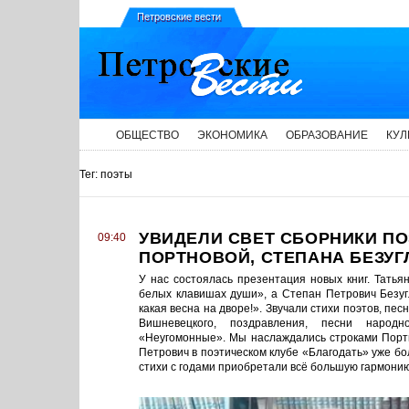
Петровские вести
ОБЩЕСТВО
ЭКОНОМИКА
ОБРАЗОВАНИЕ
КУЛ
Тег: поэты
УВИДЕЛИ СВЕТ СБОРНИКИ ПО
09:40
ПОРТНОВОЙ, СТЕПАНА БЕЗУГ
У нас состоялась презентация новых книг. Татья
белых клавишах души», а Степан Петрович Безугл
какая весна на дворе!». Звучали стихи поэтов, пес
Вишневецкого, поздравления, песни народно
«Неугомонные». Мы наслаждались строками Портно
Петрович в поэтическом клубе «Благодать» уже бол
стихи с годами приобретали всё большую гармонию