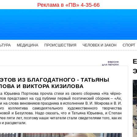
Реклама в «ПВ» 4-35-66
ЬТУРА
МЕДИЦИНА
ПРОИСШЕСТВИЯ
ЧЕЛОВЕК И ЗАКОН
СПОРТ
Е
Э
ЭТОВ ИЗ БЛАГОДАТНОГО - ТАТЬЯНЫ
ЛОВА И ВИКТОРА КИЗИЛОВА
на Юрьевна Портнова прочла стихи из своего сборника «На чёрно-
ов представил на суд публики первый поэтический сборник – «Ах,
ни на слова виновников праздника в исполнении В. И. Мокрова и В. И.
го коллектива самодеятельного художественного творчества
вой и Безуглова. Надо сказать, что и Татьяна Юрьевна, и Степан
ее пяти лет, поэтому наши читатели стали свидетелями того, как их
 и расцветали.