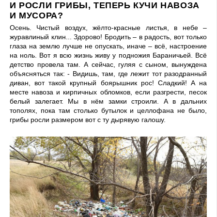
И РОСЛИ ГРИБЫ, ТЕПЕРЬ КУЧИ НАВОЗА
И МУСОРА?
Осень. Чистый воздух, жёлто-красные листья, в небе –
журавлиный клин... Здорово! Бродить – в радость, вот только
глаза на землю лучше не опускать, иначе – всё, настроение
на ноль. Вот я всю жизнь живу у подножия Бараничьей. Всё
детство провела там. А сейчас, гуляя с сыном, вынуждена
объясняться так: - Видишь, там, где лежит тот разодранный
диван, вот такой крупный боярышник рос! Сладкий! А на
месте навоза и кирпичных обломков, если разгрести, песок
белый залегает. Мы в нём замки строили. А в дальних
тополях, пока там столько бутылок и целлофана не было,
грибы росли размером вот с ту дырявую галошу.