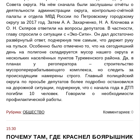
Совета округа. На нём сначала были заслушаны отчёты о
деятельности администрации округа, контрольно-счётной
палаты и отдела МВД России по Петровскому городскому
округу за 2017 год. Затем А. А. Захарченко, Н. А. Клочкова и
О. Н. Скляров ответили на вопросы депутатов. В частности,
главу спросили о ситуации с «Эко-Сити». Он дал достаточно
развёрнутый ответ, подчеркнув тем самым, что держит руку
на пульсе. Особенно было отмечено то, что на сегодняшний
день на полигоне складируется мусор нашего округа и
нескольких населённых пунктов Туркменского района. Да, в
планах у регоператора – строительство
мусороперерабатывающего комплекса, но следить за
происходящим намерены строго. Главный полицейский
округа по просьбе депутатов более подробно остановился
на дорожной ситуации, подчеркнув, что с начала года в ДТП
погибли 10 человек. Говорили о необходимости
профилактической работы.
Рубрика:
ОБЩЕСТВО
Комментариев:
0
15:30
ПОЧЕМУ ТАМ, ГДЕ КРАСНЕЛ БОЯРЫШНИК