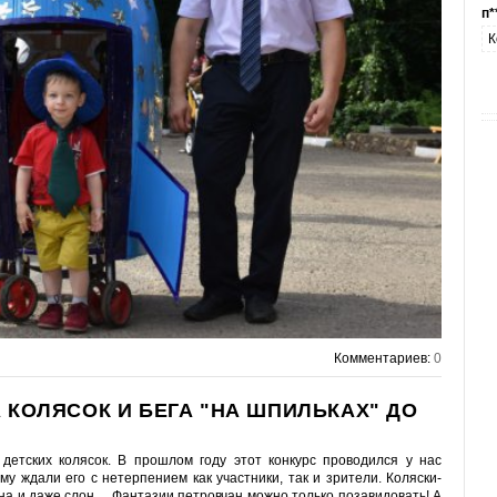
п*
К
Комментариев:
0
 КОЛЯСОК И БЕГА "НА ШПИЛЬКАХ" ДО
детских колясок. В прошлом году этот конкурс проводился у нас
у ждали его с нетерпением как участники, так и зрители. Коляски-
ина и даже слон… Фантазии петровчан можно только позавидовать! А