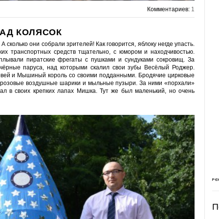
Комментариев:
1
РАД КОЛЯСОК
 А сколько они собрали зрителей! Как говорится, яблоку негде упасть.
ких транспортных средств тщательно, с юмором и находчивостью.
плывали пиратские фрегаты с пушками и сундуками сокровищ. За
чёрные паруса, над которыми скалил свои зубы Весёлый Роджер.
ровей и Мышиный король со своими подданными. Бродячие цирковые
 розовые воздушные шарики и мыльные пузыри. За ними «порхали»
ал в своих крепких лапах Мишка. Тут же был маленький, но очень
П