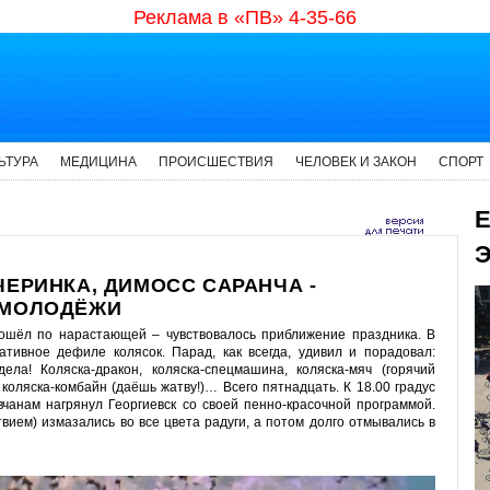
Реклама в «ПВ» 4-35-66
ЬТУРА
МЕДИЦИНА
ПРОИСШЕСТВИЯ
ЧЕЛОВЕК И ЗАКОН
СПОРТ
Е
Э
ЧЕРИНКА, ДИМОСС САРАНЧА -
 МОЛОДЁЖИ
ошёл по нарастающей – чувствовалось приближение праздника. В
тивное дефиле колясок. Парад, как всегда, удивил и порадовал:
ла! Коляска-дракон, коляска-спецмашина, коляска-мяч (горячий
коляска-комбайн (даёшь жатву!)… Всего пятнадцать. К 18.00 градус
чанам нагрянул Георгиевск со своей пенно-красочной программой.
вием) измазались во все цвета радуги, а потом долго отмывались в