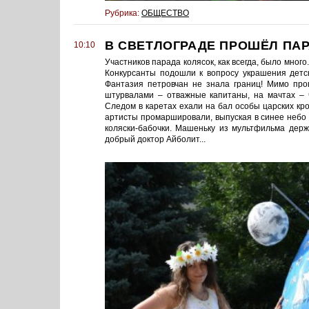
Рубрика:
ОБЩЕСТВО
В СВЕТЛОГРАДЕ ПРОШЁЛ ПА
10:10
Участников парада колясок, как всегда, было много.
Конкурсанты подошли к вопросу украшения детс
Фантазия петровчан не знала границ! Мимо про
штурвалами – отважные капитаны, на мачтах – 
Следом в каретах ехали на бал особы царских к
артисты промаршировали, выпуская в синее небо
коляски-бабочки. Машеньку из мультфильма держ
добрый доктор Айболит...