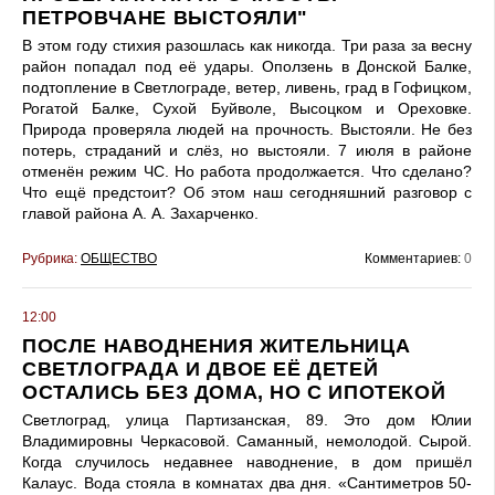
ПЕТРОВЧАНЕ ВЫСТОЯЛИ"
В этом году стихия разошлась как никогда. Три раза за весну
район попадал под её удары. Оползень в Донской Балке,
подтопление в Светлограде, ветер, ливень, град в Гофицком,
Рогатой Балке, Сухой Буйволе, Высоцком и Ореховке.
Природа проверяла людей на прочность. Выстояли. Не без
потерь, страданий и слёз, но выстояли. 7 июля в районе
отменён режим ЧС. Но работа продолжается. Что сделано?
Что ещё предстоит? Об этом наш сегодняшний разговор с
главой района А. А. Захарченко.
Рубрика:
ОБЩЕСТВО
Комментариев:
0
12:00
ПОСЛЕ НАВОДНЕНИЯ ЖИТЕЛЬНИЦА
СВЕТЛОГРАДА И ДВОЕ ЕЁ ДЕТЕЙ
ОСТАЛИСЬ БЕЗ ДОМА, НО С ИПОТЕКОЙ
Светлоград, улица Партизанская, 89. Это дом Юлии
Владимировны Черкасовой. Саманный, немолодой. Сырой.
Когда случилось недавнее наводнение, в дом пришёл
Калаус. Вода стояла в комнатах два дня. «Сантиметров 50-