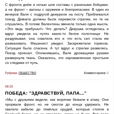
С фронта днём и ночью шли составы с ранеными бойцами,
а на фронт – вагоны с оружием и боеприпасами. В один из
вечеров Валя с подругой дежурили на посту. Приближался
поезд. Девчата должны были перевести стрелки, но те не
слушались. В голове Валентины звенела только одна мысль:
«Это ведь трибунал!» Что делать? Девушка огляделась и
вдруг увидела на путях какое-то белое полотнище. Не
раздумывая, она схватила его и что есть сил стала им
размахивать. Машинист увидел. Заскрежетали тормоза.
Ситуация была спасена. А тут вдруг и стрелки развелись.
Поезд проехал. Опомнившись, Валя дрожащими руками
развернула ткань. Оказалось, это окровавленная простыня
со следами от пуль.
Рубрика:
ОБЩЕСТВО
Комментариев:
0
08:20
ПОБЕДА: "ЗДРАВСТВУЙ, ПАПА..."
«Мы с друзьями видели, как морячки бежали в атаку. Они
прорвали фронт, но не смогли до конца удержать. Не
хватило кабелю до тяжёлых орудий, которые стояли в
Солёной балке, но не стреляли, связи не было. Всё поле