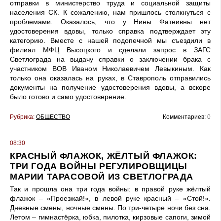
отправки в министерство труда и социальной защиты
населения СК. К сожалению, нам пришлось столкнуться с
проблемами. Оказалось, что у Нины Фатеивны нет
удостоверения вдовы, только справка подтверждает эту
категорию. Вместе с нашей подопечной мы съездили в
филиал МФЦ Высоцкого и сделали запрос в ЗАГС
Светлограда на выдачу справки о заключении брака с
участником ВОВ Иваном Николаевичем Левыкиным. Как
только она оказалась на руках, в Ставрополь отправились
документы на получение удостоверения вдовы, а вскоре
было готово и само удостоверение.
Рубрика:
ОБЩЕСТВО
Комментариев:
0
08:30
КРАСНЫЙ ФЛАЖОК, ЖЁЛТЫЙ ФЛАЖОК:
ТРИ ГОДА ВОЙНЫ РЕГУЛИРОВЩИЦЫ
МАРИИ ТАРАСОВОЙ ИЗ СВЕТЛОГРАДА
Так и прошла она три года войны: в правой руке жёлтый
флажок – «Проезжай!», в левой руке красный – «Стой!».
Дневные смены, ночные смены. По три-четыре ночи без сна.
Летом – гимнастёрка, юбка, пилотка, кирзовые сапоги, зимой