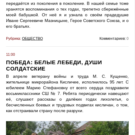
передаётся из поколения в поколение. В нашей семье тоже
хранятся воспоминания о тех годах, трепетно сбережённые
моей бабушкой. От неё я и узнала о своём прадедушке
Иване Сергеевиче Мазницыне, Герое Советского Союза, и о
его братьях.
Рубрика:
ОБЩЕСТВО
Комментариев:
0
11:00
ПОБЕДА: БЕЛЫЕ ЛЕБЕДИ, ДУШИ
СОЛДАТСКИЕ
В апреле ветерану войны и труда М. С. Кущенко,
жительнице микрорайона Кисличее, исполнилось 95 лет. С
юбилеем Марию Стефановну от всего сердца поздравили
восьмиклассники СШ № 7. Ребята периодически навещают
её, слушают рассказы о далёких годах лихолетья, о
бесчисленных боевых и трудовых подвигах кисличан, о том,
как отстраивали страну после разрухи.