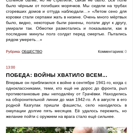
было чёрным от погибших морячков. Мы сидели на трубах
сгоревших домов и оттуда наблюдали…» «Летом сено для
коровки стали серпами жать в низине. Очень много мёртвых
было, видно, некоторые были ранены, ползли друг к другу,
умирали так. Обмотки размотались и показывали, как в
последние минуты полз солдат перед смертью. Пытались
рядом умереть…»
Рубрика:
ОБЩЕСТВО
Комментариев:
0
13:00
ПОБЕДА: ВОЙНЫ ХВАТИЛО ВСЕМ...
Впервые он приблизился к войне в сентябре 1941-го, когда с
одноклассниками, теми, кто ещё не дорос до фронта, рыл
противотанковые рвы неподалёку от Грачёвки. Находились
на оборонительной линии до мая 1942-го. А в августе в его
родной Казгулак пришли фашисты, село находилось в
оккупации долгие пять месяцев. Её удалось пережить, но
желание пойти с оружием на врага стало ещё сильнее.