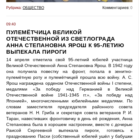
Рубрика:
ОБЩЕСТВО
Комментариев:
0
09:40
ПУЛЕМЁТЧИЦА ВЕЛИКОЙ
ОТЕЧЕСТВЕННОЙ ИЗ СВЕТЛОГРАДА
АННА СТЕПАНОВНА ЯРОШ К 95-ЛЕТИЮ
ВЫПЕКАЛА ПИРОГИ
14 апреля отметила свой 95-летний юбилей участница
Великой Отечественной Анна Степановна Ярош. В 1942 году
она получила повестку на фронт, попала в зенитно-
пулемётную роту и пулемётчицей прошла всю войну. А. С.
Ярош награждена орденом Отечественной войны I степени,
медалями «За победу над Германией в Великой
Отечественной войне 1941-1945 гг.», «За победу над
Японией», многочисленными юбилейными медалями. По
словам заместителя председателя районного совета
ветеранов Н. Н. Гриба и секретаря совета ветеранов Р. И.
Таран, навестивших фронтовичку в день её рождения, Анна
Степановна была в хорошем настроении, вместе с дочерью
Раисой Сергеевной выпекала пироги, готовясь к
празднованию Пасхи (собственный юбилей ушёл у бабушки