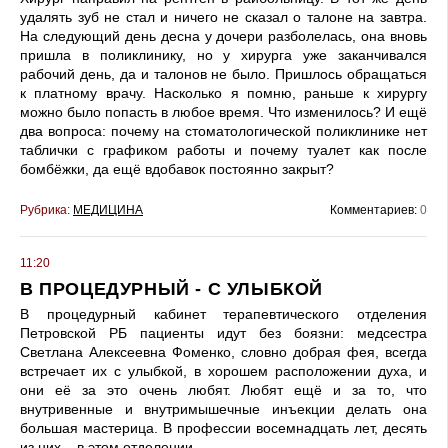
удалять зуб не стал и ничего не сказал о талоне на завтра.
На следующий день десна у дочери разболелась, она вновь
пришла в поликлинику, но у хирурга уже заканчивался
рабочий день, да и талонов не было. Пришлось обращаться
к платному врачу. Насколько я помню, раньше к хирургу
можно было попасть в любое время. Что изменилось? И ещё
два вопроса: почему на стоматологической поликлинике нет
таблички с графиком работы и почему туалет как после
бомбёжки, да ещё вдобавок постоянно закрыт?
Рубрика:
МЕДИЦИНА
Комментариев:
0
11:20
В ПРОЦЕДУРНЫЙ - С УЛЫБКОЙ
В процедурный кабинет терапевтического отделения
Петровской РБ пациенты идут без боязни: медсестра
Светлана Алексеевна Фоменко, словно добрая фея, всегда
встречает их с улыбкой, в хорошем расположении духа, и
они её за это очень любят. Любят ещё и за то, что
внутривенные и внутримышечные инъекции делать она
большая мастерица. В профессии восемнадцать лет, десять
из них – в этом отделении.