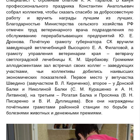
профессионального праздника Константин Анатольевич
собрал коллектив, чтобы сказать спасибо за добросовестную
работу и вручить награды лучшим из лучших.
Благодарностью Министерства сельского хозяйства РФ
отмечен труд ветеринарного врача подразделения по
обслуживанию перерабатывающих предприятий Ю. Е.
Дронова. Почётную грамоту губернатора СК вручили
заведующей ветлечебницей Высоцкого Е. А. Филатовой, а
грамоту управления ветеринарии края – ветврачу
светлоградской лечебницы К. М. Щербакову. Громкими
аплодисментами зал встречал своих коллег – заведующих
участками, чьи коллективы добились наивысших
экономических показателей. Первое место у ветучастка
Шведино (завучастком В. Л. Кириченко), второе – у Донской
Балки и Николиной Балки (С. М. Курашенко и А. Н.
Литвинов), на третьем – Рогатая Балка и Просянка (В. Н.
Писаренко и В. И. Дуплищева). Все они награждены
почётными грамотами районной станции по борьбе с
болезнями животных и денежными премиями.