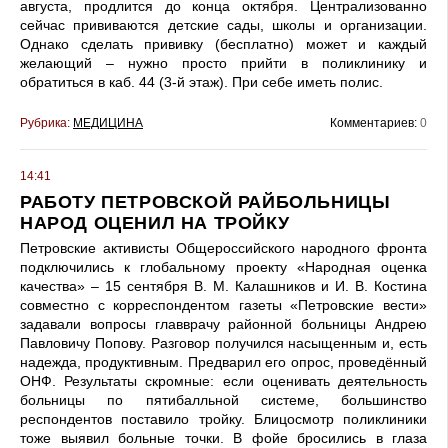
августа, продлится до конца октября. Централизованно
сейчас прививаются детские сады, школы и организации.
Однако сделать прививку (бесплатно) может и каждый
желающий – нужно просто прийти в поликлинику и
обратиться в каб. 44 (3-й этаж). При себе иметь полис.
Рубрика:
МЕДИЦИНА
Комментариев:
0
14:41
РАБОТУ ПЕТРОВСКОЙ РАЙБОЛЬНИЦЫ
НАРОД ОЦЕНИЛ НА ТРОЙКУ
Петровские активисты Общероссийского народного фронта
подключились к глобальному проекту «Народная оценка
качества» – 15 сентября В. М. Калашников и И. В. Костина
совместно с корреспондентом газеты «Петровские вести»
задавали вопросы главврачу районной больницы Андрею
Павловичу Попову. Разговор получился насыщенным и, есть
надежда, продуктивным. Предварил его опрос, проведённый
ОНФ. Результаты скромные: если оценивать деятельность
больницы по пятибалльной системе, большинство
респондентов поставило тройку. Блицосмотр поликлиники
тоже выявил больные точки. В фойе бросились в глаза