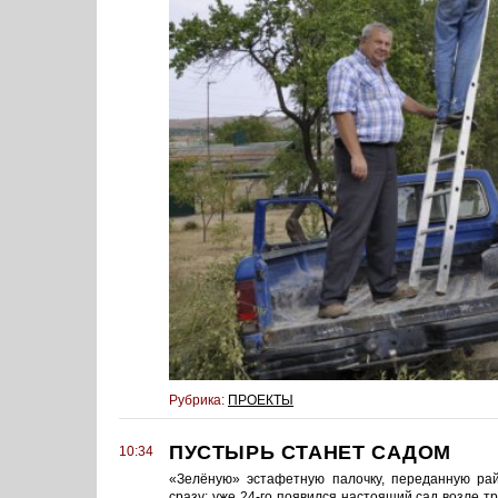
Рубрика:
ПРОЕКТЫ
ПУСТЫРЬ СТАНЕТ САДОМ
10:34
«Зелёную» эстафетную палочку, переданную рай
сразу: уже 24-го появился настоящий сад возле тр