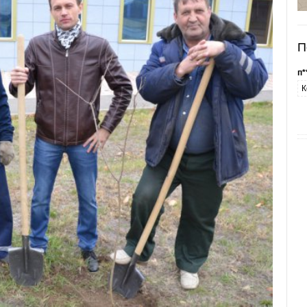
П
п*
К